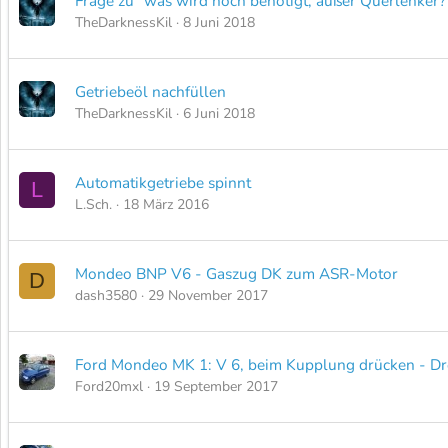
Frage zu "was wird noch benötigt, außer Querlenker?
TheDarknessKil
8 Juni 2018
Getriebeöl nachfüllen
TheDarknessKil
6 Juni 2018
Automatikgetriebe spinnt
L
L.Sch.
18 März 2016
Mondeo BNP V6 - Gaszug DK zum ASR-Motor
D
dash3580
29 November 2017
Ford Mondeo MK 1: V 6, beim Kupplung drücken - Dr
Ford20mxl
19 September 2017