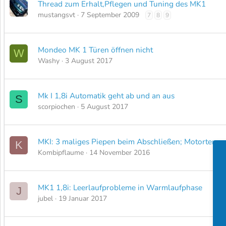
Thread zum Erhalt,Pflegen und Tuning des MK1
mustangsvt
7 September 2009
7
8
9
Mondeo MK 1 Türen öffnen nicht
W
Washy
3 August 2017
Mk I 1,8i Automatik geht ab und an aus
S
scorpiochen
5 August 2017
MKI: 3 maliges Piepen beim Abschließen; Motortempe
K
Kombipflaume
14 November 2016
MK1 1,8i: Leerlaufprobleme in Warmlaufphase
J
jubel
19 Januar 2017