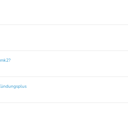
e mk2?
 Zündungsplus