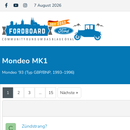
7 August 2026
Mondeo MK1
Mondeo ’93 (Typ GBP/BNP, 1993–1996)
1
2
3
...
15
Nächste
Zündstrang?
C