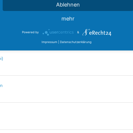
Ablehnen
mehr
cht erhöhter verbrauch
Powered by
&
Impressum
|
Datenschutzerklärung
i)
on