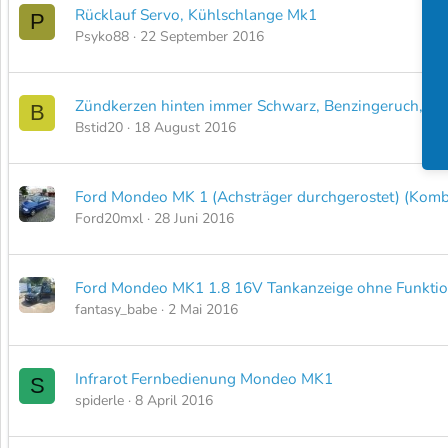
Rücklauf Servo, Kühlschlange Mk1
P
Psyko88
22 September 2016
Zündkerzen hinten immer Schwarz, Benzingeruch, lei
B
Bstid20
18 August 2016
Ford Mondeo MK 1 (Achsträger durchgerostet) (Komb
Ford20mxl
28 Juni 2016
Ford Mondeo MK1 1.8 16V Tankanzeige ohne Funkti
fantasy_babe
2 Mai 2016
Infrarot Fernbedienung Mondeo MK1
S
spiderle
8 April 2016