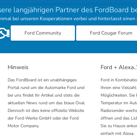
sere langjährigen Partner des FordBoard 
inmal bei unseren Kooperationen vorbei und hinterlasst einen
Ford Community
Ford Cougar Forum
Hinweis
Ford + Alexa..
Das FordBoard ist ein unabhängiges
Ford in Kombinatio
Portal rund um die Automarke Ford und
Ihnen eine Vielzahl
bei uns findet ihr Artikel und stets die
Möglichkeiten. Sie
aktuellen News rund um das blaue Oval.
Temperatur im Aut
Dennoch ist dies keine offizielle Website
Radiosender wechs
der Ford-Werke GmbH oder der Ford
öffnen und das Lic
Motor Company.
Sie zu Hause anko
einfach mit Alexa.