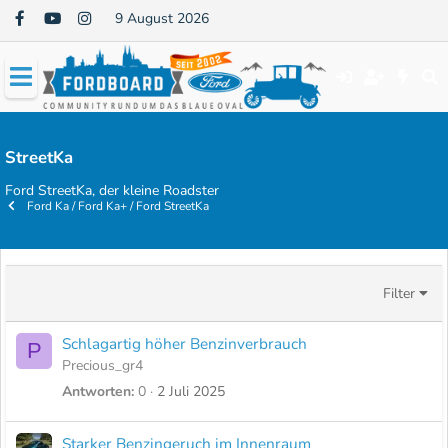
9 August 2026
StreetKa
Ford StreetKa, der kleine Roadster
Ford Ka / Ford Ka+ / Ford StreetKa
Filter
Schlagartig höher Benzinverbrauch
P
Precious_gr4
Antworten
0
2 Juli 2025
Starker Benzingeruch im Innenraum