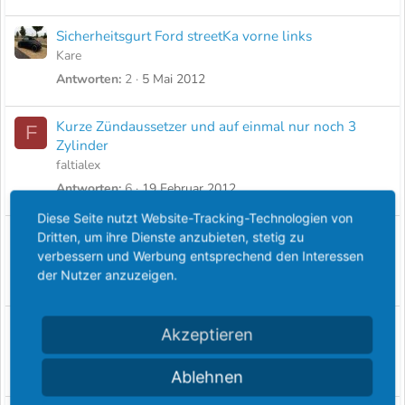
Sicherheitsgurt Ford streetKa vorne links
Kare
Antworten
2
5 Mai 2012
Kurze Zündaussetzer und auf einmal nur noch 3
F
Zylinder
faltialex
Antworten
6
19 Februar 2012
Diese Seite nutzt Website-Tracking-Technologien von
Motorsteuerung leuchtet nach Nässe !!
Dritten, um ihre Dienste anzubieten, stetig zu
H
Hannemann
verbessern und Werbung entsprechend den Interessen
der Nutzer anzuzeigen.
Antworten
1
30 November 2011
Größe der Lautsprecher hinten
B
Akzeptieren
betty
Antworten
5
19 Juni 2011
Ablehnen