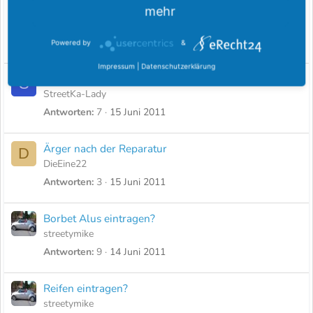
1,7 liter motorumbau
mehr
B
Beerwolf
Antworten
3
17 Juni 2011
Powered by
&
Impressum
|
Datenschutzerklärung
Scheibe klappert in der Tür
S
StreetKa-Lady
Antworten
7
15 Juni 2011
Ärger nach der Reparatur
D
DieEine22
Antworten
3
15 Juni 2011
Borbet Alus eintragen?
streetymike
Antworten
9
14 Juni 2011
Reifen eintragen?
streetymike