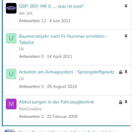
e
p
GBP, B5Y, MK II, ... was ist was?
A
r
i
n
der_ast
r
n
g
Antworten
12
4 Juni 2011
t
n
e
t
p
Baumonat/jahr nach Fz-Nummer ermitteln -
A
U
i
Tabelle
n
n
Uli
g
n
Antworten
0
14 April 2011
e
t
p
i
Arbeiten am Airbagsystem - Sprengstoffgesetz
G
A
U
n
e
n
Uli
n
s
g
Antworten
0
26 August 2010
t
p
e
e
p
Abkürzungen in der Fahrzeugtechnik
G
A
M
r
i
e
n
MucCowboy
r
n
s
g
Antworten
0
22 Februar 2009
t
n
p
e
t
e
p