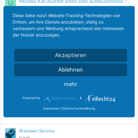
Mondeo Kat leuchtet schen oder austauschmotor ? .
U
ulli455
Diese Seite nutzt Website-Tracking-Technologien von
Antworten
4
31 Januar 2019
Dritten, um ihre Dienste anzubieten, stetig zu
verbessern und Werbung entsprechend den Interessen
Stahlfelge reparieren?
der Nutzer anzuzeigen.
hanss
Antworten
3
26 Dezember 2018
Akzeptieren
Zahnriemenwechsel bei ein Mondeo 2.0 TDCI
O
Duratorg 2012 163 PS
Ablehnen
onkelguido
mehr
Antworten
5
14 Oktober 2018
Powered by
&
Felgenbaum
der_ast
Impressum
|
Datenschutzerklärung
Antworten
5
25 September 2018
Bremsen Service
travel