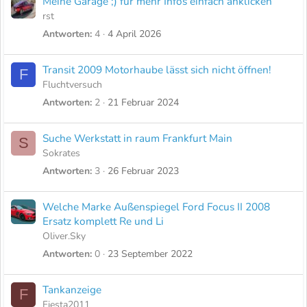
Meine Garage ;) für mehr Infos einfach anklicken
r
i
rst
r
n
Antworten
4
4 April 2026
t
n
t
Transit 2009 Motorhaube lässt sich nicht öffnen!
F
Fluchtversuch
Antworten
2
21 Februar 2024
Suche Werkstatt in raum Frankfurt Main
S
Sokrates
Antworten
3
26 Februar 2023
Welche Marke Außenspiegel Ford Focus II 2008
Ersatz komplett Re und Li
Oliver.Sky
Antworten
0
23 September 2022
Tankanzeige
F
Fiesta2011