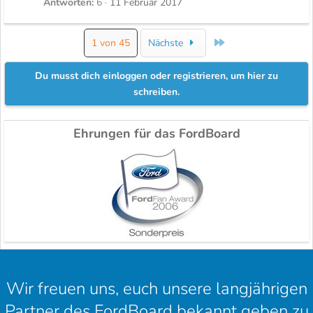
Antworten
6
11 Februar 2017
Letzte
1 von 45
Nächste
Du musst dich einloggen oder registrieren, um hier zu
schreiben.
Ehrungen für das FordBoard
Wir freuen uns, euch unsere langjährigen
Partner des FordBoard bekannt geben zu