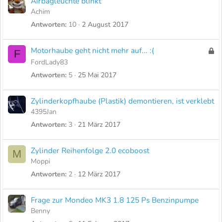
Airbagleuchte blinkt
Achim
Antworten
10
2 August 2017
Motorhaube geht nicht mehr auf... :(
G
F
e
FordLady83
s
Antworten
5
25 Mai 2017
p
e
Zylinderkopfhaube (Plastik) demontieren, ist verklebt
r
4395Jan
r
Antworten
3
21 März 2017
t
Zylinder Reihenfolge 2.0 ecoboost
M
Moppi
Antworten
2
12 März 2017
Frage zur Mondeo MK3 1.8 125 Ps Benzinpumpe
Benny