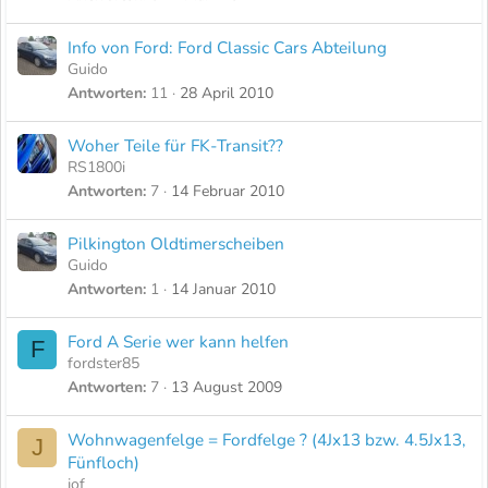
Info von Ford: Ford Classic Cars Abteilung
Guido
Antworten
11
28 April 2010
Woher Teile für FK-Transit??
RS1800i
Antworten
7
14 Februar 2010
Pilkington Oldtimerscheiben
Guido
Antworten
1
14 Januar 2010
Ford A Serie wer kann helfen
F
fordster85
Antworten
7
13 August 2009
Wohnwagenfelge = Fordfelge ? (4Jx13 bzw. 4.5Jx13,
J
Fünfloch)
jof