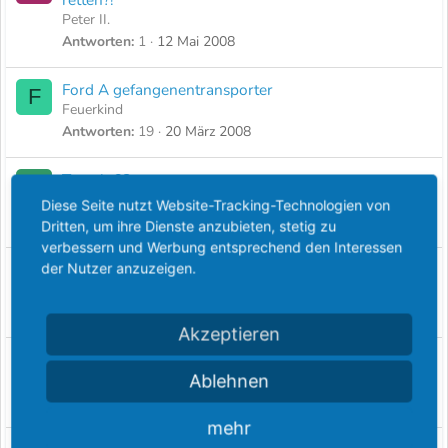
Peter II.
Antworten
1
12 Mai 2008
Ford A gefangenentransporter
F
Feuerkind
Antworten
19
20 März 2008
Transit 68
D
Draco
Diese Seite nutzt Website-Tracking-Technologien von
Antworten
2
29 September 2007
Dritten, um ihre Dienste anzubieten, stetig zu
verbessern und Werbung entsprechend den Interessen
der Nutzer anzuzeigen.
24h Rennen NBR Fotos gesucht
P
p4herby
Antworten
2
13 Juni 2007
Akzeptieren
Lichtmaschine für P7b
D
Ablehnen
Dietonight
Antworten
1
4 Mai 2007
mehr