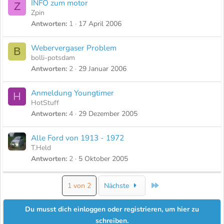
INFO zum motor
Z
Zpin
Antworten
1
17 April 2006
Webervergaser Problem
B
bolli-potsdam
Antworten
2
29 Januar 2006
Anmeldung Youngtimer
H
HotStuff
Antworten
4
29 Dezember 2005
Alle Ford von 1913 - 1972
T.Held
Antworten
2
5 Oktober 2005
Letzte
1 von 2
Nächste
Du musst dich einloggen oder registrieren, um hier zu
schreiben.