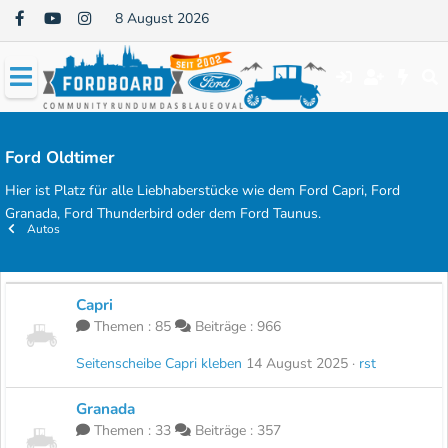
8 August 2026
Ford Oldtimer
Hier ist Platz für alle Liebhaberstücke wie dem Ford Capri, Ford
Granada, Ford Thunderbird oder dem Ford Taunus.
Autos
Capri
Themen
85
Beiträge
966
Seitenscheibe Capri kleben
14 August 2025
rst
Granada
Themen
33
Beiträge
357