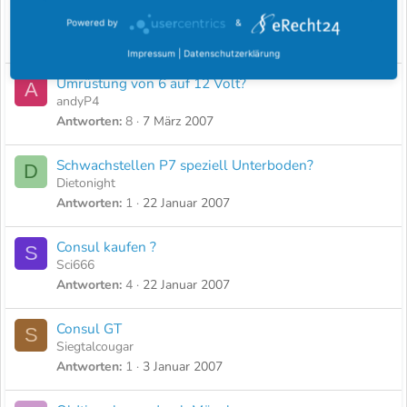
Dichtungswechsel vom Vergaser P7 Bj. 71 2l V6
D
Dietonight
Powered by
&
Antworten
1
25 April 2007
Impressum
|
Datenschutzerklärung
Umrüstung von 6 auf 12 Volt?
A
andyP4
Antworten
8
7 März 2007
Schwachstellen P7 speziell Unterboden?
D
Dietonight
Antworten
1
22 Januar 2007
Consul kaufen ?
S
Sci666
Antworten
4
22 Januar 2007
Consul GT
S
Siegtalcougar
Antworten
1
3 Januar 2007