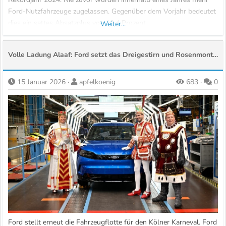
Ford-Nutzfahrzeuge zugelassen. Gegenüber dem Vorjahr bedeutet
dies ein sattes Absatzplus von 19,4 Prozent.
Weiter...
Die Stärke von Ford Pro wird vor allem beim Blick auf die
Volle Ladung Alaaf: Ford setzt das Dreigestirn und Rosenmontagszug unter Strom
allgemeine...
15 Januar 2026
apfelkoenig
683
0
Ford stellt erneut die Fahrzeugflotte für den Kölner Karneval. Ford