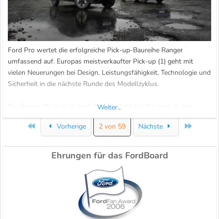
Ford Pro wertet die erfolgreiche Pick-up-Baureihe Ranger
umfassend auf. Europas meistverkaufter Pick-up (1) geht mit
vielen Neuerungen bei Design, Leistungsfähigkeit, Technologie und
Sicherheit in die nächste Runde des Modellzyklus.
Der Ranger Plug-in-Hybrid (PHEV) steht künftig auch in den
Weiter...
Varianten Platinum und Limited zur Wahl. Die beiden
Erste
Letzte
Vorherige
2 von 59
Nächste
Ausstattungslinien ergänzen die bisherigen Versionen XLT,
Wildtrak...
Ehrungen für das FordBoard