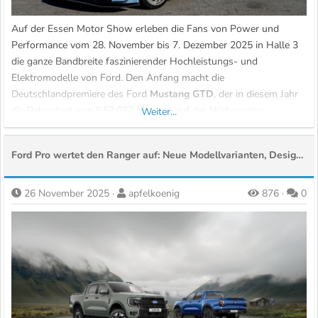
Auf der Essen Motor Show erleben die Fans von Power und
Performance vom 28. November bis 7. Dezember 2025 in Halle 3
die ganze Bandbreite faszinierender Hochleistungs- und
Elektromodelle von Ford. Den Anfang macht die
Deutschlandpremiere des Ford
Mustang GTD
, der in diesem Jahr
die Rekordzeit von 6:52,072 Minuten auf der Nürburgring-
Weiter...
Nordschleife erreicht hat. Der rennstreckentaugliche
Supersportwagen...
Ford Pro wertet den Ranger auf: Neue Modellvarianten, Design-Elemente und technische Merkmale
26 November 2025
apfelkoenig
876
0