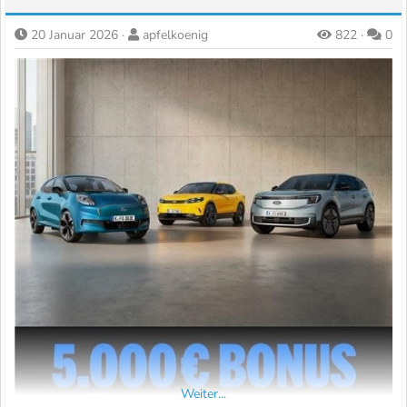
20 Januar 2026
apfelkoenig
822
0
Weiter...