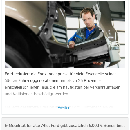
Ford reduziert die Endkundenpreise für viele Ersatzteile seiner
älteren Fahrzeuggenerationen um bis zu 25 Prozent –
einschließlich jener Teile, die am häufigsten bei Verkehrsunfällen
und Kollisionen beschädigt werden.
Die jetzt gestartete Preisinitiative der Ford Customer Service
Weiter...
Division (FCSD) für Ford-Originalersatzteile unterstützt die
Besitzer von Millionen von Ford-Fahrzeugen, die bis
E-Mobilität für alle Alle: Ford gibt zusätzlich 5.000 € Bonus beim E-Auto-Kauf auf viele Modelle
einschließlich...