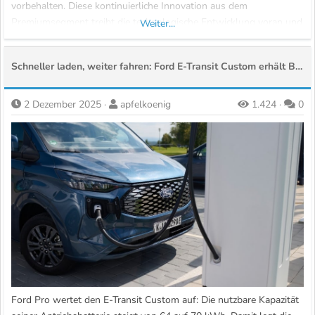
vorbehalten. Diese kontinuierliche Innovation aus dem
Premiumsegment treibt die technologische Entwicklung voran und
Weiter...
definiert Standards neu, die später den Massenmarkt...
Schneller laden, weiter fahren: Ford E-Transit Custom erhält Batterie-Update und intelligentes Allradsystem
2 Dezember 2025
apfelkoenig
1.424
0
Ford Pro wertet den E-Transit Custom auf: Die nutzbare Kapazität