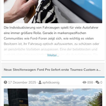
Die Individualisierung von Fahrzeugen spielt für viele Autofahrer
eine immer größere Rolle. Gerade in markenspezifischen
Communities wie Ford-Foren zeigt sich, wie wichtig es vielen
Besitzern ist, ihr Fahrzeug optisch aufzuwerten, zu schützen oder
an persönliche Vorlieben anzupassen. Eine der beliebtesten und
zugleich vielseitigsten Methoden dafür ist die Autofolierung. Sie
Weiter...
bietet...
Neue Streifenwagen: Ford Pro liefert erste Tourneo Custom an Polizei in Nordrhein-Westfalen
17 Dezember 2025
apfelkoenig
898
0