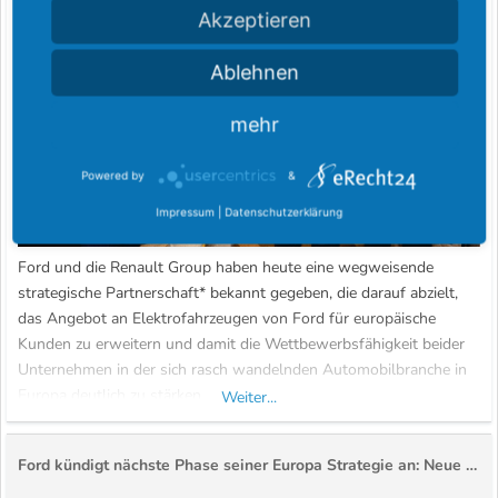
Akzeptieren
Ablehnen
mehr
Powered by
&
Impressum
|
Datenschutzerklärung
Ford und die Renault Group haben heute eine wegweisende
strategische Partnerschaft* bekannt gegeben, die darauf abzielt,
das Angebot an Elektrofahrzeugen von Ford für europäische
Kunden zu erweitern und damit die Wettbewerbsfähigkeit beider
Unternehmen in der sich rasch wandelnden Automobilbranche in
Europa deutlich zu stärken.
Weiter...
Ein Eckpfeiler dieser Zusammenarbeit ist eine
Ford kündigt nächste Phase seiner Europa Strategie an: Neue strategische Partnerschaft, Produktoffensive und Forderung nach politischer Abstimmung
Partnerschaftsvereinbarung zur...