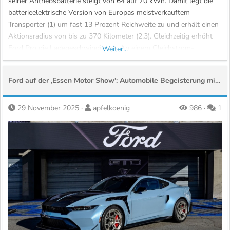
seiner Antriebsbatterie steigt von 64 auf 70 kWh. Damit legt die
batterieelektrische Version von Europas meistverkauftem
Transporter (1) um fast 13 Prozent Reichweite zu und erhält einen
Aktionsradius von bis zu 370 Kilometer (2,3). Gleichzeitig erhöht
Ford Pro die Ladegeschwindigkeit. An einem Gleichstrom-
Weiter...
Schnellader (DC) mit 125 kW lässt sich...
Ford auf der ‚Essen Motor Show‘: Automobile Begeisterung mit Power, Performance und Premieren
29 November 2025
apfelkoenig
986
1