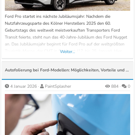
Ford Pro startet ins nächste Jubiläumsjahr: Nachdem die
Nutzfahrzeugsparte des Kölner Herstellers 2025 den 60.
Geburtstags des weltweit meistverkauften Transporters Ford
Transit feierte, steht nun das 40-Jahre-Jubiläum des Ford Nugget
an. Das Jubiläumsjahr beginnt für Ford Pro auf der weltgrößten
Touristik-Messe, der CMT in Stuttgart (17. bis 25. Januar). Hier
Weiter...
zeigen die Kölner zum ersten Mal die limitierte...
Autofolierung bei Ford-Modellen: Möglichkeiten, Vorteile und warum Erfahrung entscheidend ist
4 Januar 2026
PaintSplasher
884
0