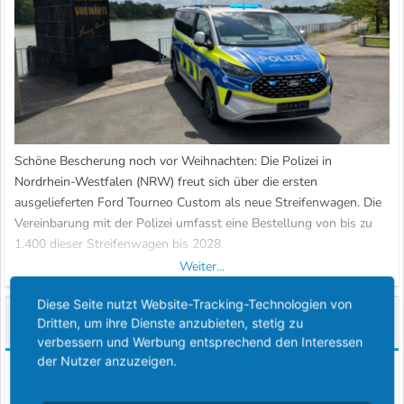
Schöne Bescherung noch vor Weihnachten: Die Polizei in
Nordrhein-Westfalen (NRW) freut sich über die ersten
ausgelieferten Ford Tourneo Custom als neue Streifenwagen. Die
Vereinbarung mit der Polizei umfasst eine Bestellung von bis zu
1.400 dieser Streifenwagen bis 2028.
Weiter...
Der Ford Tourneo Custom ist die Pkw-Version von Europas
Diese Seite nutzt Website-Tracking-Technologien von
meistverkauftem Transporter (1) – dem Transit Custom – und
Ford und die Renault Group gehen eine strategische Partnerschaft für Pkw und Nutzfahrzeuge ein, beginnend mit zwei erschwinglichen Elektroautos in Eur
Dritten, um ihre Dienste anzubieten, stetig zu
bietet als...
verbessern und Werbung entsprechend den Interessen
der Nutzer anzuzeigen.
10 Dezember 2025
apfelkoenig
1.301
1