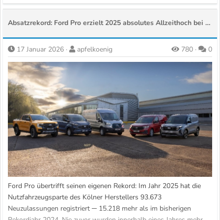
Absatzrekord: Ford Pro erzielt 2025 absolutes Allzeithoch bei Neuzulassungen in Deutschland
17 Januar 2026
apfelkoenig
780
0
Während die komplexen Bedingungen der neuen staatlichen E-
Auto-Prämie des Bundesministeriums für Umwelt, Klimaschutz,
Naturschutz und nukleare Sicherheit (BMUKN) noch diskutiert
werden, schafft Ford Fakten. Mit der Botschaft „Einfachheit statt
Komplexität“ schickt der Automobilhersteller ein klares Signal in
den Markt: Unabhängig von Einkommen oder Familiengröße
garantiert Ford ab sofort einen Bonus von...
Ford Pro übertrifft seinen eigenen Rekord: Im Jahr 2025 hat die
Nutzfahrzeugsparte des Kölner Herstellers 93.673
Neuzulassungen registriert ─ 15.218 mehr als im bisherigen
Rekordjahr 2024. Nie zuvor wurden innerhalb eines Jahres mehr