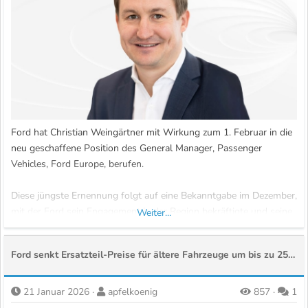
Ford hat Christian Weingärtner mit Wirkung zum 1. Februar in die
neu geschaffene Position des General Manager, Passenger
Vehicles, Ford Europe, berufen.
Diese jüngste Ernennung folgt auf eine Bekanntgabe im Dezember,
mit der Ford sein Engagement in der Region bekräftigte und seine
Weiter...
Strategie zur Neubelebung des Pkw-Geschäfts in Europa
untermauerte.
Ford senkt Ersatzteil-Preise für ältere Fahrzeuge um bis zu 25 Prozent
In seiner neuen Funktion wird Weingärtner die strategische...
21 Januar 2026
apfelkoenig
857
1