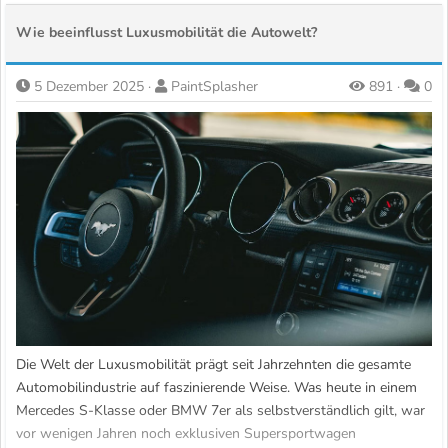
weiteren Stärkung seiner erfolgreichen Nutzfahrzeugsparte Ford
Wie beeinflusst Luxusmobilität die Autowelt?
Pro...
5 Dezember 2025
PaintSplasher
891
0
Die Welt der Luxusmobilität prägt seit Jahrzehnten die gesamte
Automobilindustrie auf faszinierende Weise. Was heute in einem
Mercedes S-Klasse oder BMW 7er als selbstverständlich gilt, war
vor wenigen Jahren noch exklusiven Supersportwagen