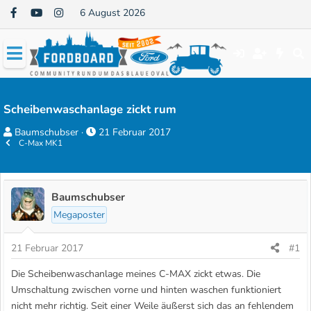
6 August 2026
Scheibenwaschanlage zickt rum
E
E
Baumschubser
21 Februar 2017
C-Max MK1
r
r
s
s
t
t
e
e
Baumschubser
l
l
Megaposter
l
l
e
t
21 Februar 2017
#1
r
a
Die Scheibenwaschanlage meines C-MAX zickt etwas. Die
m
Umschaltung zwischen vorne und hinten waschen funktioniert
nicht mehr richtig. Seit einer Weile äußerst sich das an fehlendem