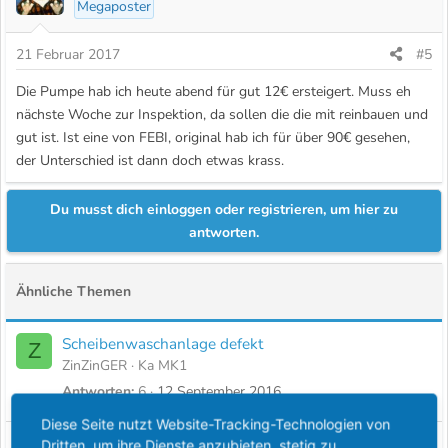
Megaposter
21 Februar 2017
#5
Die Pumpe hab ich heute abend für gut 12€ ersteigert. Muss eh
nächste Woche zur Inspektion, da sollen die die mit reinbauen und
gut ist. Ist eine von FEBI, original hab ich für über 90€ gesehen,
der Unterschied ist dann doch etwas krass.
Du musst dich einloggen oder registrieren, um hier zu
antworten.
Ähnliche Themen
Scheibenwaschanlage defekt
Z
ZinZinGER
Ka MK1
Antworten
6
12 September 2016
Diese Seite nutzt Website-Tracking-Technologien von
scheibenwaschanlage
Dritten, um ihre Dienste anzubieten, stetig zu