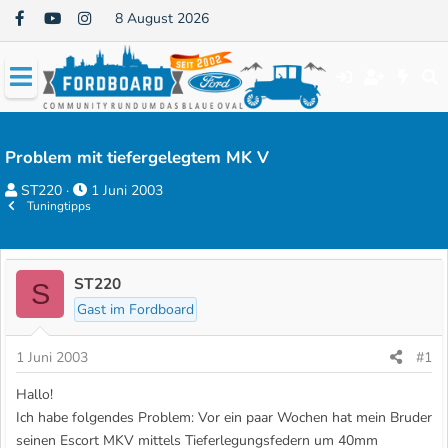
8 August 2026
Problem mit tiefergelegtem MK V
E
E
ST220
1 Juni 2003
Tuningtipps
r
r
s
s
t
t
e
e
ST220
S
l
l
Gast im Fordboard
l
l
e
t
1 Juni 2003
#1
r
a
Hallo!
m
Ich habe folgendes Problem: Vor ein paar Wochen hat mein Bruder
seinen Escort MKV mittels Tieferlegungsfedern um 40mm