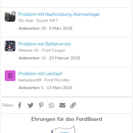
Problem mit Nachrüstung Alarmanlage
RS-Star
Escort MK7
Antworten
38
5 März 2018
Problem mit Beifahrersitz
Melanie W.
Ford Cougar
Antworten
10
10 Februar 2018
Problem mit Leerlauf
B
barkeeper69
Ford Mondeo
Antworten
6
13 März 2016
Facebook
Twitter
Pinterest
WhatsApp
E-Mail
Link
Teilen:
Ehrungen für das FordBoard