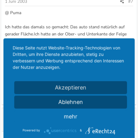
1 Juni 2003
#7
@ Puma
Ich hatte das damals so gemacht: Das auto stand natürlich auf
gerader Fläche.Ich hatte an der Ober- und Unterkante der Felge
nen Stück vierkant gehalten( Blau im Bild ) und an denn vierkant
Diese Seite nutzt Website-Tracking-Technologien von
profilen die Wasserwagegehalten (Rot) da haste doch dann ober
Dritten, um ihre Dienste anzubieten, stetig zu
an der Wasserwage ne Blubber wenn die in Wage ist dann ist der
verbessern und Werbung entsprechend den Interessen
sturtz OK.Das ist natürlich nur halb so genau wie beim Fachmann
der Nutzer anzuzeigen.
aber ob die reifen 7mm Schief stehen erkennt man dadurch schon.
Akzeptieren
Du mußt dir die räder natürlich in geradeausstellung denken hatte
kein besseres Bild
Ablehnen
M.O.
mehr
Foren Ass
Powered by
&