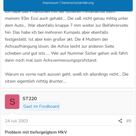
24 Juli 2003
#8
Impressum
|
Datenschutzerklärung
Ich habe das Phänomen mit der schiefen Hinterachse beim
meinem 93er Essi auch gehabt.... Die saß nicht genau mittig unter
dem Auto... War ebenfalls knappe 7 mm weiter zur Beifahrerseite
hin. Das habe ich bei mehreren Kumpels aber ebenfalls
festgestellt. Ist aber kein großer akt. Die 4 Muttern der
Achsaufhängung lösen, die Achse leicht zur anderen Seite
schieben und gut ists..... Wer auf Nummer Sicher gehen will fährt
dann noch mal zum Achsvermessungsprüfstand.
Warum es vorne nach aussen geht, weiß ich allerdings nicht... Die
sitzen eigentlich richtig drunter....
ST220
S
Gast im Fordboard
24 Juli 2003
#9
Problem mit tiefergelgtem MkV