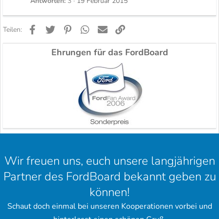
Antworten
3
19 Februar 2015
Facebook
Twitter
Pinterest
WhatsApp
E-Mail
Link
Teilen:
Ehrungen für das FordBoard
Wir freuen uns, euch unsere langjährigen
Partner des FordBoard bekannt geben zu
können!
Schaut doch einmal bei unseren Kooperationen vorbei und