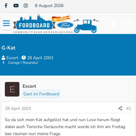
8 August 2026
G-Kat
E
E
Escort
28 April 2003
Garage / Reparatur
r
r
s
s
t
t
e
e
Escort
E
l
l
Gast im Fordboard
l
l
e
t
28 April 2003
#1
r
a
So da sich mein Kat aufgelöst hat und nun Lose herum fliegt
m
dabei auch Tierische Geräusche macht werde ich ihm am Freitag
leer räumen nun meine Frage.