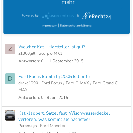
mehr
Lambdasonde Vor-Kat wechsel beim Scorpio 24V
Powered by
&
Cosworth
Foc-scorp
Scorpio MK2
Impressum
|
Datenschutzerklärung
Antworten
0
13 September 2017
Welcher Kat - Hersteller ist gut?
Z
z1300gill
Scorpio MK1
Antworten
0
11 September 2015
Ford Focus kombi bj 2005 kat hilfe
D
drake1990
Ford Focus / Ford C-MAX / Ford Grand C-
MAX
Antworten
0
8 Juni 2015
Kat klappert, Sattel fest, Wischwasserdeckel
verloren, was kommt als nächstes?
Paramags
Ford Mondeo