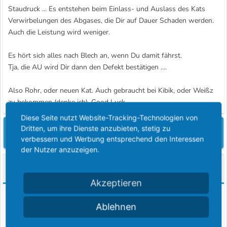
Staudruck ... Es entstehen beim Einlass- und Auslass des Kats
Verwirbelungen des Abgases, die Dir auf Dauer Schaden werden.
Auch die Leistung wird weniger.
Es hört sich alles nach Blech an, wenn Du damit fährst.
Tja, die AU wird Dir dann den Defekt bestätigen ....
Also Rohr, oder neuen Kat. Auch gebraucht bei Kibik, oder Weißz
zu bekommen (denke ich). Good Luck
Diese Seite nutzt Website-Tracking-Technologien von
Du musst dich einloggen oder registrieren, um hier zu
Dritten, um ihre Dienste anzubieten, stetig zu
antworten.
verbessern und Werbung entsprechend den Interessen
der Nutzer anzuzeigen.
Ähnliche Themen
Akzeptieren
Mondeo Kat leuchtet schen oder austauschmotor ? .
U
Ablehnen
ulli455
Garage / Reparatur
Antworten
4
31 Januar 2019