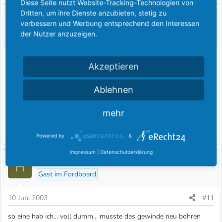
Diese Seite nutzt Website-Tracking-Technologien von
Dritten, um ihre Dienste anzubieten, stetig zu
mondeo_wb
verbessern und Werbung entsprechend den Interessen
Lebende Legende
der Nutzer anzuzeigen.
9 Juni 2003
#10
Akzeptieren
ja an was das lag weiß ich auch nicht.Ich hatte den Verstärker auch
immer nur direkt hinterm Radio angeschlossen.Hatte nie Prob.
Ablehnen
Du ich muß mal dumm Fragen was meinst du mit ner Alu
mehr
antenne? Haste mal nen Bild?Kann mir schon denken was du
meinst bin mir aber nicht sicher.
Powered by
&
Impressum
|
Datenschutzerklärung
Hakle_Feucht
H
Gast im Fordboard
10 Juni 2003
#11
so eine hab ich... voll dumm... musste das gewinde neu bohren