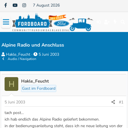
7 August 2026
Alpine Radio und Anschluss
E
E
Hakle_Feucht
5 Juni 2003
Audio / Navigation
r
r
s
s
t
t
e
e
Hakle_Feucht
H
l
l
Gast im Fordboard
l
l
e
t
5 Juni 2003
#1
r
a
tach post...
m
ich hab endlich das Alpine Radio geliefert bekommen.
in der bedienungsanleitung steht, dass ich ne neue leitung von der