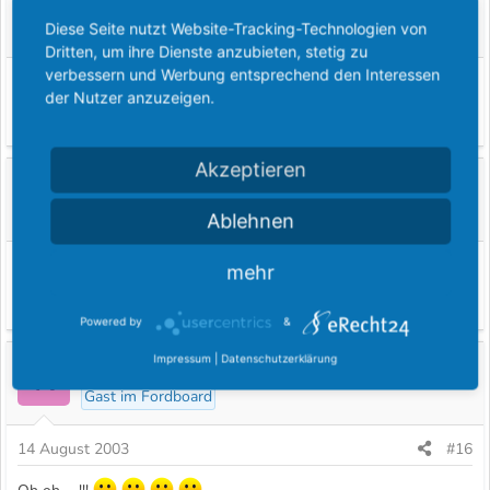
micha
Diese Seite nutzt Website-Tracking-Technologien von
König
Dritten, um ihre Dienste anzubieten, stetig zu
verbessern und Werbung entsprechend den Interessen
14 August 2003
#14
der Nutzer anzuzeigen.
wenn ich mich recht entsinne, sind es bei ATU 46.-€.
Akzeptieren
Micky
Superposter
Ablehnen
14 August 2003
#15
mehr
... und ATU hab ich auch um die Ecke... :wand
Powered by
&
Impressum
|
Datenschutzerklärung
Kim
K
Gast im Fordboard
14 August 2003
#16