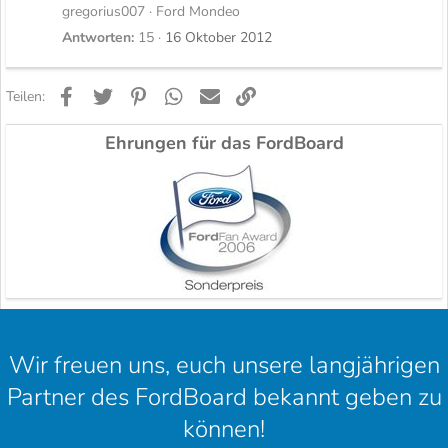
gregorius007
Ford Mondeo
Antworten
15
16 Oktober 2012
Facebook
Twitter
Pinterest
WhatsApp
E-Mail
Link
Teilen:
Ehrungen für das FordBoard
Wir freuen uns, euch unsere langjährigen
Partner des FordBoard bekannt geben zu
können!