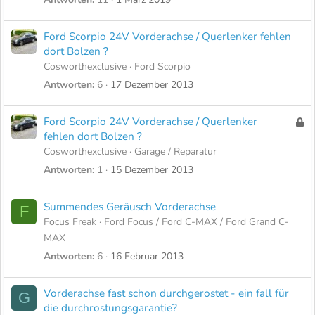
Ford Scorpio 24V Vorderachse / Querlenker fehlen
dort Bolzen ?
Cosworthexclusive
Ford Scorpio
Antworten
6
17 Dezember 2013
Ford Scorpio 24V Vorderachse / Querlenker
G
fehlen dort Bolzen ?
e
Cosworthexclusive
Garage / Reparatur
s
Antworten
1
15 Dezember 2013
p
e
r
Summendes Geräusch Vorderachse
F
r
Focus Freak
Ford Focus / Ford C-MAX / Ford Grand C-
t
MAX
Antworten
6
16 Februar 2013
Vorderachse fast schon durchgerostet - ein fall für
G
die durchrostungsgarantie?