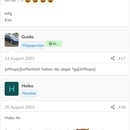
Oh oh ... !!!
mfg
Kim
Guido
Gründer
Megaposter
14 August 2003
#17
[offtopic]hoffentlich halten die ziegel *gg[/offtopic]
Heiko
H
Newbie
25 August 2003
#18
Hallo Ihr