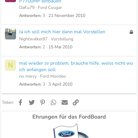
P7700MP einbauen
DaKu79
Ford Cougar
Antworten
3
21 November 2010
Ja ich soll mich hier dann mal Vorstellen
G
e
Nightwalker87
Vorstellung
s
Antworten
2
15 Mai 2010
p
e
mal wieder zv problem, brauche hilfe, weiss nicht wo
N
r
ich anfangen soll
r
no mercy
Ford Mondeo
t
Antworten
3
3 April 2010
Facebook
Twitter
Pinterest
WhatsApp
E-Mail
Link
Teilen:
Ehrungen für das FordBoard