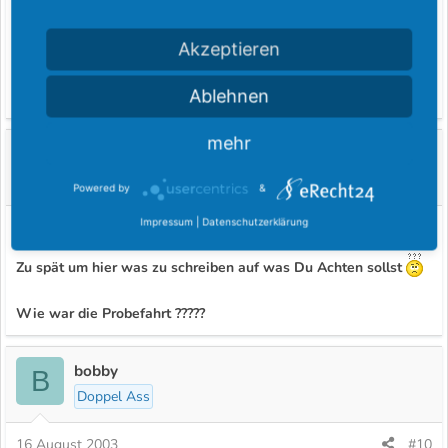
vibrieren bei Betätigung des Pedals im Lenkrad bemerkbar.
Akzeptieren
Ansonsten noch die Querlenkergummis der Vorderachse und die
Auspuffanlage als Schwachstelle, denke das sind die wesentlichen
Ablehnen
Schwachpunkte.
mehr
FordVanV8
F
Gast im Fordboard
Powered by
&
Impressum
|
Datenschutzerklärung
16 August 2003
#9
Zu spät um hier was zu schreiben auf was Du Achten sollst
Wie war die Probefahrt ?????
bobby
B
Doppel Ass
16 August 2003
#10