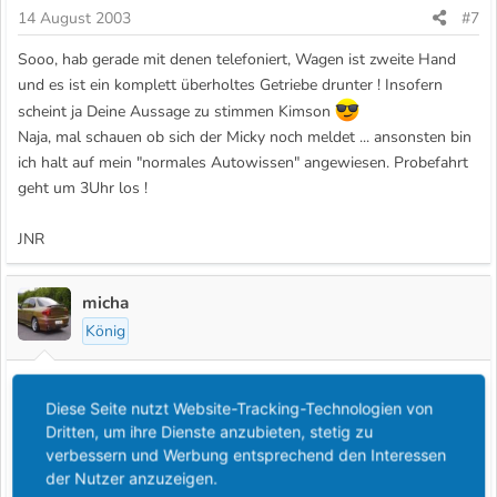
14 August 2003
#7
Sooo, hab gerade mit denen telefoniert, Wagen ist zweite Hand
und es ist ein komplett überholtes Getriebe drunter ! Insofern
scheint ja Deine Aussage zu stimmen Kimson
Naja, mal schauen ob sich der Micky noch meldet ... ansonsten bin
ich halt auf mein "normales Autowissen" angewiesen. Probefahrt
geht um 3Uhr los !
JNR
micha
König
15 August 2003
#8
Diese Seite nutzt Website-Tracking-Technologien von
Also ist zwar zu spät aber wenn Du Dir den Wagen nochmal
Dritten, um ihre Dienste anzubieten, stetig zu
anschauen solltest achte bei der Probefahrt auf die Bremsen, die
verbessern und Werbung entsprechend den Interessen
Scheiben verziehen sich gerne einmal und macht sich durch
der Nutzer anzuzeigen.