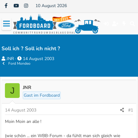
10 August 2026
Soll ich ? Soll ich nicht ?
E
E
JNR
14 August 2003
Ford Mondeo
r
r
s
s
t
t
e
e
JNR
J
l
l
Gast im Fordboard
l
l
e
t
14 August 2003
#1
r
a
Moin Moin an alle !
m
(wie schön ... ein WBB-Forum - da fühlt man sich gleich wie