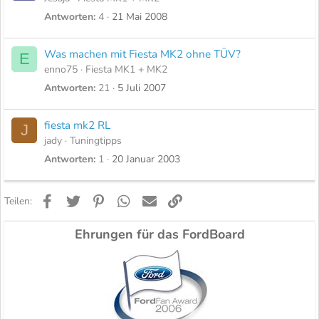
Antworten
4
21 Mai 2008
Was machen mit Fiesta MK2 ohne TÜV?
E
enno75
Fiesta MK1 + MK2
Antworten
21
5 Juli 2007
fiesta mk2 RL
J
jady
Tuningtipps
Antworten
1
20 Januar 2003
Facebook
Twitter
Pinterest
WhatsApp
E-Mail
Link
Teilen:
Ehrungen für das FordBoard