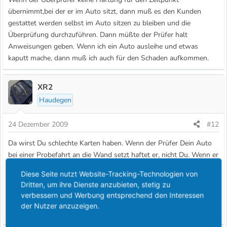
übernimmt,bei der er im Auto sitzt, dann muß es den Kunden
gestattet werden selbst im Auto sitzen zu bleiben und die
Überprüfung durchzuführen. Dann müßte der Prüfer halt
Anweisungen geben. Wenn ich ein Auto ausleihe und etwas
kaputt mache, dann muß ich auch für den Schaden aufkommen.
XR2
Haudegen
24 Dezember 2009
#12
Da wirst Du schlechte Karten haben. Wenn der Prüfer Dein Auto
bei einer Probefahrt an die Wand setzt haftet er, nicht Du. Wenn er
allerdings die Bremse prüft und die bei einer halbwegs normalen
Diese Seite nutzt Website-Tracking-Technologien von
Prüfung den Geist aufgibt, mußt Du dafür aufkommen, nicht der
Dritten, um ihre Dienste anzubieten, stetig zu
Prüfer. Außerdem steht da sowieso Aussage gegen Aussage
verbessern und Werbung entsprechend den Interessen
wenn es darum geht WIE er mit der Handbremse umgesprungen
der Nutzer anzuzeigen.
ist!