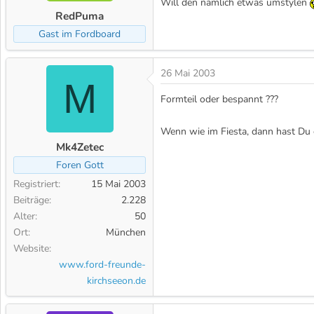
Will den nämlich etwas umstylen
m
RedPuma
Gast im Fordboard
26 Mai 2003
M
Formteil oder bespannt ???
Wenn wie im Fiesta, dann hast Du e
Mk4Zetec
Foren Gott
Registriert
15 Mai 2003
Beiträge
2.228
Alter
50
Ort
München
Website
www.ford-freunde-
kirchseeon.de