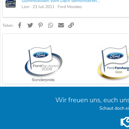
Gummileisten vom Dach demontieren...
Lion
23 Juli 2011
Ford Mondeo
Facebook
Twitter
Pinterest
WhatsApp
E-Mail
Link
Teilen:
Wir freuen uns, euch un
Schaut doch e