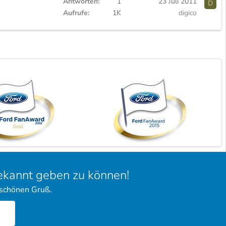
Antworten
1
23 Juli 2011
D
Aufrufe
1K
digico
bekannt geben zu können!
 schönen Gruß.