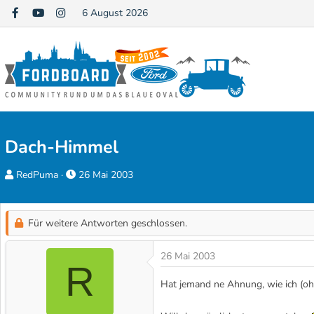
6 August 2026
Dach-Himmel
E
E
RedPuma
26 Mai 2003
r
r
s
s
t
t
Für weitere Antworten geschlossen.
e
e
l
l
26 Mai 2003
R
l
l
Hat jemand ne Ahnung, wie ich (
e
t
r
a