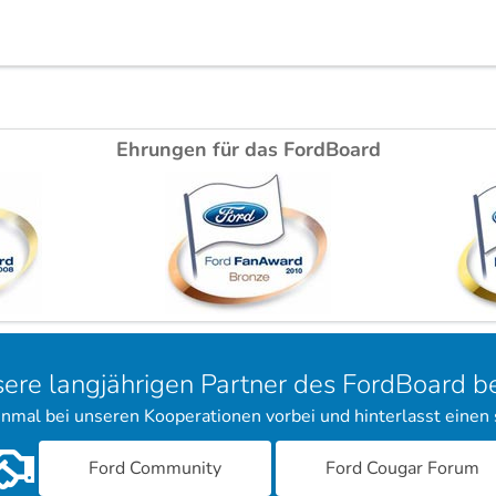
Ehrungen für das FordBoard
sere langjährigen Partner des FordBoard 
inmal bei unseren Kooperationen vorbei und hinterlasst einen
Ford Community
Ford Cougar Forum