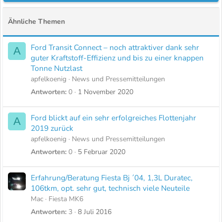
b
e
Ähnliche Themen
n
v
Ford Transit Connect – noch attraktiver dank sehr
A
o
guter Kraftstoff-Effizienz und bis zu einer knappen
n
Tonne Nutzlast
apfelkoenig
News und Pressemitteilungen
Antworten
0
1 November 2020
Ford blickt auf ein sehr erfolgreiches Flottenjahr
A
2019 zurück
apfelkoenig
News und Pressemitteilungen
Antworten
0
5 Februar 2020
Erfahrung/Beratung Fiesta Bj ´04, 1,3L Duratec,
106tkm, opt. sehr gut, technisch viele Neuteile
Mac
Fiesta MK6
Antworten
3
8 Juli 2016