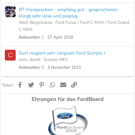
BT-Freisprechen - empfang gut - gesprochenes
klingt sehr leise und piepsig
Wolf-Bergstrasse
Ford Focus / Ford C-MAX / Ford Grand
C-MAX
Antworten
1
27 April 2016
Gurt reagiert sehr langsam Ford Scorpio I
C
chris_davidi
Scorpio MK1
Antworten
0
3 November 2015
Facebook
Twitter
Pinterest
WhatsApp
E-Mail
Link
Teilen:
Ehrungen für das FordBoard