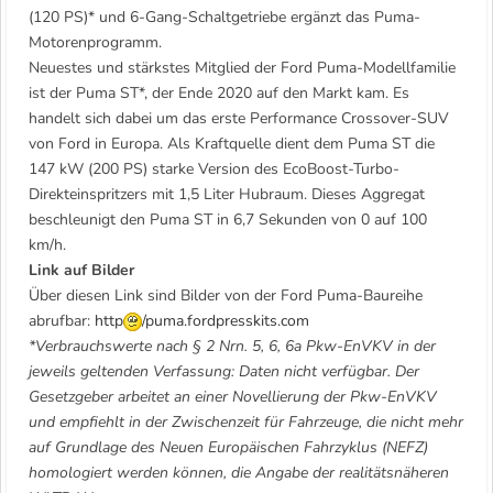
(120 PS)* und 6-Gang-Schaltgetriebe ergänzt das Puma-
Motorenprogramm.
Neuestes und stärkstes Mitglied der Ford Puma-Modellfamilie
ist der Puma ST*, der Ende 2020 auf den Markt kam. Es
handelt sich dabei um das erste Performance Crossover-SUV
von Ford in Europa. Als Kraftquelle dient dem Puma ST die
147 kW (200 PS) starke Version des EcoBoost-Turbo-
Direkteinspritzers mit 1,5 Liter Hubraum. Dieses Aggregat
beschleunigt den Puma ST in 6,7 Sekunden von 0 auf 100
km/h.
Link auf Bilder
Über diesen Link sind Bilder von der Ford Puma-Baureihe
abrufbar:
http
/puma.fordpresskits.com
*Verbrauchswerte nach § 2 Nrn. 5, 6, 6a Pkw-EnVKV in der
jeweils geltenden Verfassung: Daten nicht verfügbar. Der
Gesetzgeber arbeitet an einer Novellierung der Pkw-EnVKV
und empfiehlt in der Zwischenzeit für Fahrzeuge, die nicht mehr
auf Grundlage des Neuen Europäischen Fahrzyklus (NEFZ)
homologiert werden können, die Angabe der realitätsnäheren