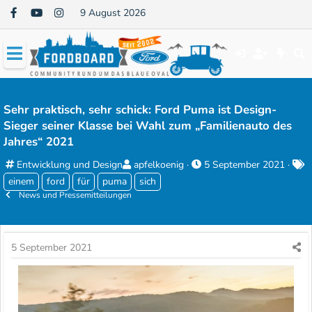
9 August 2026
Sehr praktisch, sehr schick: Ford Puma ist Design-
Sieger seiner Klasse bei Wahl zum „Familienauto des
Jahres“ 2021
K
E
E
S
Entwicklung und Design
apfelkoenig
5 September 2021
a
r
r
c
einem
ford
für
puma
sich
t
News und Pressemitteilungen
s
s
h
e
t
t
l
g
e
e
a
o
l
l
g
5 September 2021
r
l
l
i
e
t
o
e
r
a
r
m
t