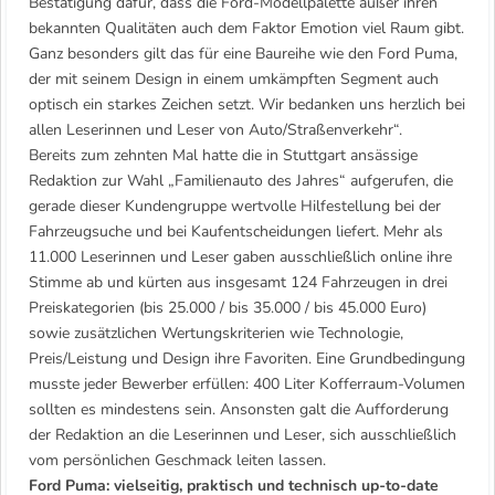
Bestätigung dafür, dass die Ford-Modellpalette außer ihren
bekannten Qualitäten auch dem Faktor Emotion viel Raum gibt.
Ganz besonders gilt das für eine Baureihe wie den Ford Puma,
der mit seinem Design in einem umkämpften Segment auch
optisch ein starkes Zeichen setzt. Wir bedanken uns herzlich bei
allen Leserinnen und Leser von Auto/Straßenverkehr“.
Bereits zum zehnten Mal hatte die in Stuttgart ansässige
Redaktion zur Wahl „Familienauto des Jahres“ aufgerufen, die
gerade dieser Kundengruppe wertvolle Hilfestellung bei der
Fahrzeugsuche und bei Kaufentscheidungen liefert. Mehr als
11.000 Leserinnen und Leser gaben ausschließlich online ihre
Stimme ab und kürten aus insgesamt 124 Fahrzeugen in drei
Preiskategorien (bis 25.000 / bis 35.000 / bis 45.000 Euro)
sowie zusätzlichen Wertungskriterien wie Technologie,
Preis/Leistung und Design ihre Favoriten. Eine Grundbedingung
musste jeder Bewerber erfüllen: 400 Liter Kofferraum-Volumen
sollten es mindestens sein. Ansonsten galt die Aufforderung
der Redaktion an die Leserinnen und Leser, sich ausschließlich
vom persönlichen Geschmack leiten lassen.
Ford Puma: vielseitig, praktisch und technisch up-to-date