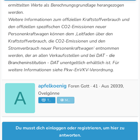
ermittelten Werte als Berechnungsgrundlage herangezogen
werden.
Weitere Informationen zum offiziellen Kraftstoffverbrauch und
den offiziellen spezifischen CO2-Emissionen neuer
Personenkraftwagen können dem ‚Leitfaden über den
Kraftstoffverbrauch, die CO2-Emissionen und den
Stromverbrauch neuer Personenkraftwagen‘ entnommen
werden, der an allen Verkaufsstellen und bei
DAT - die
Brancheninstitution - DAT
unentgeltlich erhältlich ist. Für
weitere Informationen siehe Pkw-EnVKV-Verordnung.
apfelkoenig
G
Foren Gott
·
41
·
Aus
26939,
A
e
Ovelgönne
s
Teammitglied
Moderator
c
h
r
Du musst dich einloggen oder registrieren, um hier zu
i
antworten.
e