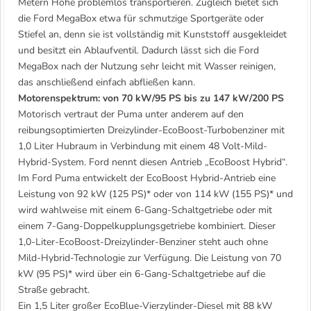
Metern Höhe problemlos transportieren. Zugleich bietet sich
die Ford MegaBox etwa für schmutzige Sportgeräte oder
Stiefel an, denn sie ist vollständig mit Kunststoff ausgekleidet
und besitzt ein Ablaufventil. Dadurch lässt sich die Ford
MegaBox nach der Nutzung sehr leicht mit Wasser reinigen,
das anschließend einfach abfließen kann.
Motorenspektrum: von 70 kW/95 PS bis zu 147 kW/200 PS
Motorisch vertraut der Puma unter anderem auf den
reibungsoptimierten Dreizylinder-EcoBoost-Turbobenziner mit
1,0 Liter Hubraum in Verbindung mit einem 48 Volt-Mild-
Hybrid-System. Ford nennt diesen Antrieb „EcoBoost Hybrid“.
Im Ford Puma entwickelt der EcoBoost Hybrid-Antrieb eine
Leistung von 92 kW (125 PS)* oder von 114 kW (155 PS)* und
wird wahlweise mit einem 6-Gang-Schaltgetriebe oder mit
einem 7-Gang-Doppelkupplungsgetriebe kombiniert. Dieser
1,0-Liter-EcoBoost-Dreizylinder-Benziner steht auch ohne
Mild-Hybrid-Technologie zur Verfügung. Die Leistung von 70
kW (95 PS)* wird über ein 6-Gang-Schaltgetriebe auf die
Straße gebracht.
Ein 1,5 Liter großer EcoBlue-Vierzylinder-Diesel mit 88 kW