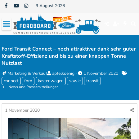
9 August 2026
Ford Transit Connect – noch attraktiver dank sehr guter
Kraftstoff-Effizienz und bis zu einer knappen Tonne
Nutzlast
K
E
E
S
Marketing & Verkauf
apfelkoenig
1 November 2020
a
r
r
c
connect
ford
kastenwagen
sowie
transit
t
News und Pressemitteilungen
s
s
h
e
t
t
l
g
e
e
a
o
l
l
g
1 November 2020
r
l
l
w
i
e
t
o
e
r
a
r
m
t