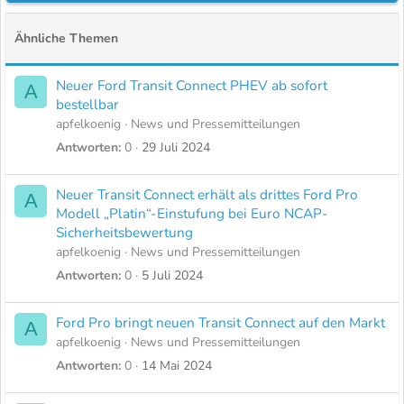
b
e
Ähnliche Themen
n
v
Neuer Ford Transit Connect PHEV ab sofort
A
o
bestellbar
n
apfelkoenig
News und Pressemitteilungen
Antworten
0
29 Juli 2024
Neuer Transit Connect erhält als drittes Ford Pro
A
Modell „Platin“-Einstufung bei Euro NCAP-
Sicherheitsbewertung
apfelkoenig
News und Pressemitteilungen
Antworten
0
5 Juli 2024
Ford Pro bringt neuen Transit Connect auf den Markt
A
apfelkoenig
News und Pressemitteilungen
Antworten
0
14 Mai 2024