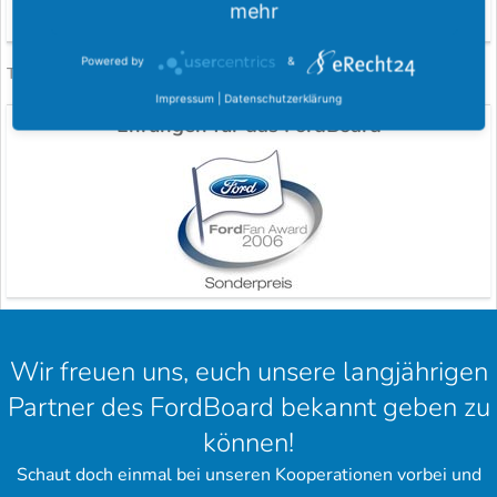
Antworten
2
27 November 2014
mehr
Powered by
&
Facebook
Twitter
Pinterest
WhatsApp
E-Mail
Link
Teilen:
Impressum
|
Datenschutzerklärung
Ehrungen für das FordBoard
Wir freuen uns, euch unsere langjährigen
Partner des FordBoard bekannt geben zu
können!
Schaut doch einmal bei unseren Kooperationen vorbei und