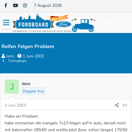
7 August 2026
Reifen Felgen Problem
E
E
Jens
1 Juni 2003
Tuningtipps
r
r
s
s
t
t
e
e
Jens
J
l
l
Doppel Ass
l
l
e
t
1 Juni 2003
#1
r
a
Habe ein Problem:
m
habe momentan die mangels 7x13 felgen auf'm auto, derzeit noch
mit balonreifen 185/60 und wollte jetzt (bzw. schon länger) 175/50