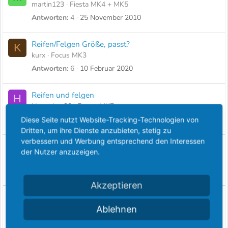
martin123
Fiesta MK4 + MK5
Antworten
4
25 November 2010
Reifen/Felgen Größe, passt?
K
kurx
Focus MK3
Antworten
6
10 Februar 2020
Reifen und felgen
H
Honeybee28
Escort MK7
Antworten
2
15 April 2018
Diese Seite nutzt Website-Tracking-Technologien von
Dritten, um ihre Dienste anzubieten, stetig zu
verbessern und Werbung entsprechend den Interessen
Reifen - Felgen Größe...
T
der Nutzer anzuzeigen.
tayfuner
Ford Cougar
Antworten
1
14 Oktober 2016
Akzeptieren
Felgen, Reifen, Stahlfelgen, Automarken?!?
R
Lochkreis?!? ET?!?
Ablehnen
rpL
Ford Mondeo