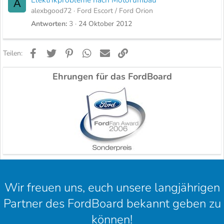
A
alexbgood72
Ford Escort / Ford Orion
Antworten
3
24 Oktober 2012
Facebook
Twitter
Pinterest
WhatsApp
E-Mail
Link
Teilen:
Ehrungen für das FordBoard
Wir freuen uns, euch unsere langjährigen
Partner des FordBoard bekannt geben zu
können!