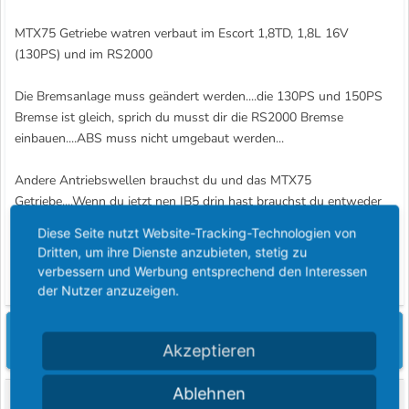
MTX75 Getriebe watren verbaut im Escort 1,8TD, 1,8L 16V
(130PS) und im RS2000
Die Bremsanlage muss geändert werden....die 130PS und 150PS
Bremse ist gleich, sprich du musst dir die RS2000 Bremse
einbauen....ABS muss nicht umgebaut werden...
Andere Antriebswellen brauchst du und das MTX75
Getriebe....Wenn du jetzt nen IB5 drin hast brauchst du entweder
das andere Schaltgestänge oder eben nen bearbeites
Diese Seite nutzt Website-Tracking-Technologien von
Schaltgestänge.....
Dritten, um ihre Dienste anzubieten, stetig zu
verbessern und Werbung entsprechend den Interessen
MfG Markus
der Nutzer anzuzeigen.
Du musst dich einloggen oder registrieren, um hier zu
Akzeptieren
antworten.
Ablehnen
Ähnliche Themen