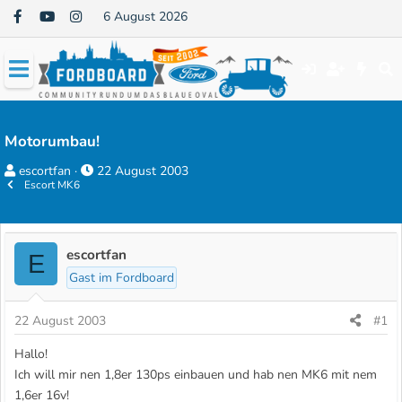
6 August 2026
Motorumbau!
E
E
escortfan
22 August 2003
Escort MK6
r
r
s
s
t
t
e
e
escortfan
E
l
l
Gast im Fordboard
l
l
e
t
22 August 2003
#1
r
a
Hallo!
m
Ich will mir nen 1,8er 130ps einbauen und hab nen MK6 mit nem
1,6er 16v!