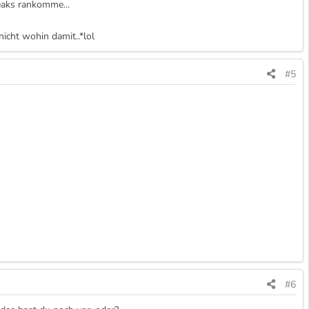
Peaks rankomme...
icht wohin damit..*lol
#5
#6