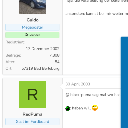
naja, die verarbeitung der seitenve
ansonsten: kannst bei mir weiter 
Guido
Megaposter
Gründer
Registriert
17 Dezember 2002
Beiträge
7.308
Alter
54
Ort
57319 Bad Berleburg
30 April 2003
R
@ black-puma sag mal wo hast du de
: haben will
RedPuma
Gast im Fordboard