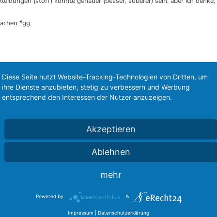
rkleidungen (stoff) könnte genauer (besser, suberer) sein, aber ich denke
machen *gg
Diese Seite nutzt Website-Tracking-Technologien von Dritten, um
ihre Dienste anzubieten, stetig zu verbessern und Werbung
entsprechend den Interessen der Nutzer anzuzeigen.
Akzeptieren
Ablehnen
nn diese geile plexiplatte her.. gefällt mir voll super gut mit dem puma
mehr
Powered by
&
Impressum
|
Datenschutzerklärung