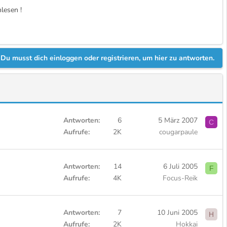
lesen !
Du musst dich einloggen oder registrieren, um hier zu antworten.
Antworten
6
5 März 2007
C
Aufrufe
2K
cougarpaule
Antworten
14
6 Juli 2005
F
Aufrufe
4K
Focus-Reik
Antworten
7
10 Juni 2005
H
Aufrufe
2K
Hokkai