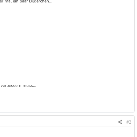
r mal ein paar Bilderchen...
d verbessern muss...
#2