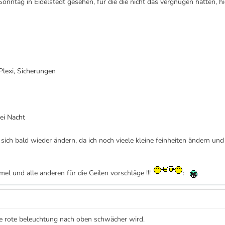
nntag in Eidelstedt gesehen, für die die nicht das vergnügen hatten, hie
Plexi, Sicherungen
ei Nacht
d sich bald wieder ändern, da ich noch vieele kleine feinheiten ändern un
el und alle anderen für die Geilen vorschläge !!!
:
ie rote beleuchtung nach oben schwächer wird.