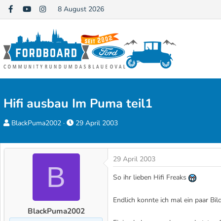
8 August 2026
Hifi ausbau Im Puma teil1
E
E
BlackPuma2002
29 April 2003
r
r
s
s
t
t
29 April 2003
B
e
e
So ihr lieben Hifi Freaks
l
l
l
l
Endlich konnte ich mal ein paar B
e
t
BlackPuma2002
r
a