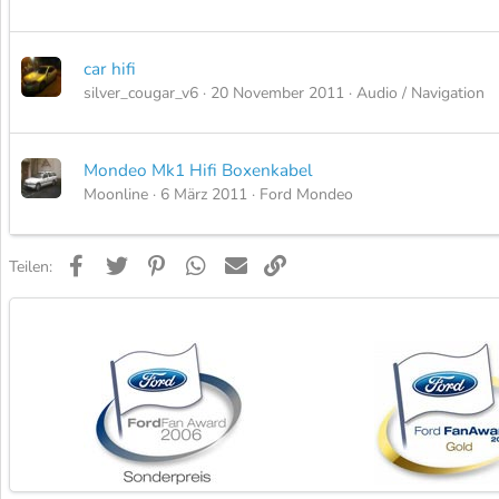
car hifi
silver_cougar_v6
20 November 2011
Audio / Navigation
Mondeo Mk1 Hifi Boxenkabel
Moonline
6 März 2011
Ford Mondeo
Facebook
Twitter
Pinterest
WhatsApp
E-Mail
Link
Teilen: