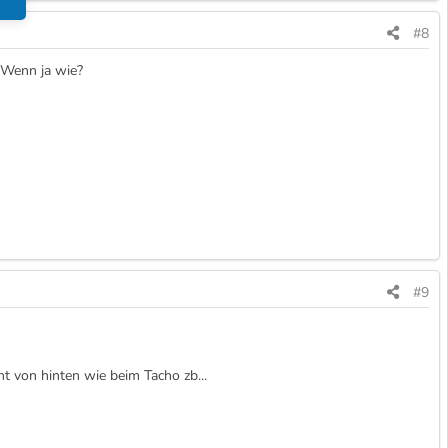
#8
? Wenn ja wie?
#9
cht von hinten wie beim Tacho zb...