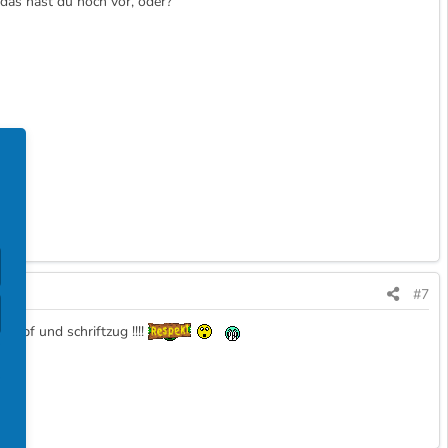
, das hast du noch vor, oder?
#7
kopf und schriftzug !!!!