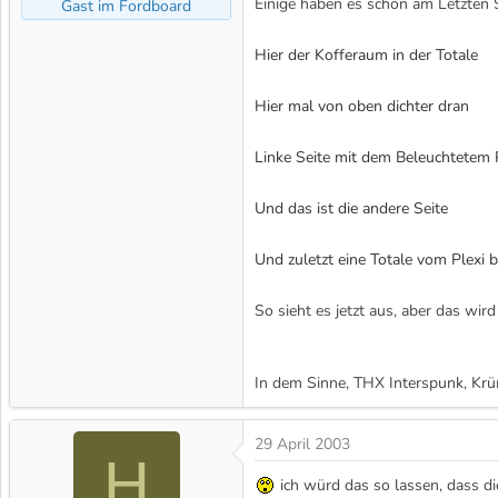
Einige haben es schon am Letzten So
Gast im Fordboard
m
Hier der Kofferaum in der Totale
Hier mal von oben dichter dran
Linke Seite mit dem Beleuchtetem 
Und das ist die andere Seite
Und zuletzt eine Totale vom Plexi b
So sieht es jetzt aus, aber das wir
In dem Sinne, THX Interspunk, Krüm
29 April 2003
H
ich würd das so lassen, dass d