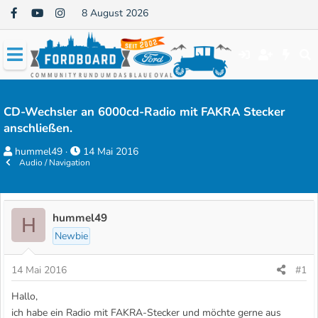
8 August 2026
CD-Wechsler an 6000cd-Radio mit FAKRA Stecker
anschließen.
E
E
hummel49
14 Mai 2016
Audio / Navigation
r
r
s
s
t
t
e
e
hummel49
H
l
l
Newbie
l
l
e
t
14 Mai 2016
#1
r
a
Hallo,
m
ich habe ein Radio mit FAKRA-Stecker und möchte gerne aus