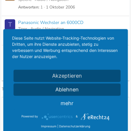
Antworten
1
1 Oktober 2006
Panasonic Wechsler an 6000CD
T
Tiger
Audio / Navigation
Antworten
3
9 Oktober 2005
Diese Seite nutzt Website-Tracking-Technologien von
Dritten, um ihre Dienste anzubieten, stetig zu
verbessern und Werbung entsprechend den Interessen
Welches Magazin psst in den CD Wechsler im
Z
der Nutzer anzuzeigen.
1997er Mondeo
zawen
Audio / Navigation
Antworten
0
29 August 2014
Akzeptieren
Facebook
Twitter
Pinterest
WhatsApp
E-Mail
Link
Ablehnen
Teilen:
Ehrungen für das FordBoard
mehr
Powered by
&
Impressum
|
Datenschutzerklärung