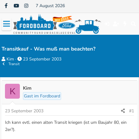
7 August 2026
Transitkauf - Was muß man beachten?
E
E
Kim
23 September 2003
Transit
r
r
s
s
t
t
e
e
Kim
K
l
l
Gast im Fordboard
l
l
e
t
23 September 2003
#1
r
a
Ich kann evtl. einen alten Transit kriegen (ist um Baujahr 80, ein
m
2er?).