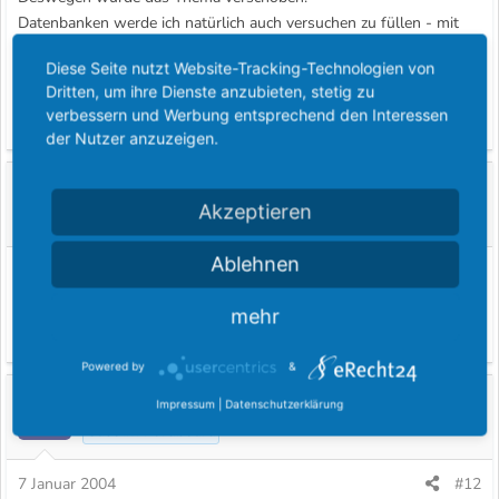
Datenbanken werde ich natürlich auch versuchen zu füllen - mit
der Zeit.
Diese Seite nutzt Website-Tracking-Technologien von
Für Hilfe wäre ich dankbar!
Dritten, um ihre Dienste anzubieten, stetig zu
verbessern und Werbung entsprechend den Interessen
Weiter mit der Diskussion
der Nutzer anzuzeigen.
Markus Hawner
M
Akzeptieren
Gast im Fordboard
Ablehnen
6 Oktober 2003
#11
@Thomas: mir fehlt die Zeit mich drum zu kümmern. Mein
mehr
Geschäft nimmt die meiste Zeit in Anspruch...
Powered by
&
Consul
C
Impressum
|
Datenschutzerklärung
Gast im Fordboard
7 Januar 2004
#12