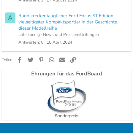
Antworten
2
27 August 2024
Rundstreckentauglicher Ford Focus ST Edition:
A
vielseitigster Kompaktsportler in der Geschichte
dieser Modellreihe
apfelkoenig
News und Pressemitteilungen
Antworten
0
10 April 2024
Facebook
Twitter
Pinterest
WhatsApp
E-Mail
Link
Teilen:
Ehrungen für das FordBoard