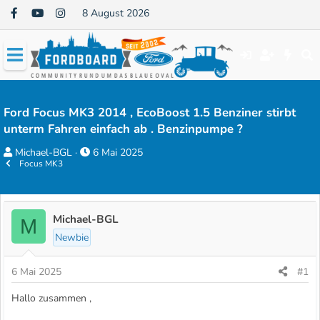
8 August 2026
Ford Focus MK3 2014 , EcoBoost 1.5 Benziner stirbt
unterm Fahren einfach ab . Benzinpumpe ?
E
E
Michael-BGL
6 Mai 2025
Focus MK3
r
r
s
s
t
t
e
e
Michael-BGL
M
l
l
Newbie
l
l
e
t
6 Mai 2025
#1
r
a
Hallo zusammen ,
m