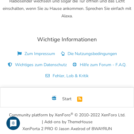
Radiosender wechseln und sogar die Tür öffnen und das Licht
einschalten, wenn Sie zu Hause ankommen. Sprechen Sie einfach mit
Alexa.
Wichtige Informationen
Zum Impressum
Die Nutzungsbedingungen
Wichtiges zum Datenschutz
Hilfe zum Forum - F.A.Q.
Fehler, Lob & Kritik
Start
R
S
S
®
Community platform by XenForo
© 2010-2022 XenForo Ltd.
|
Add-ons by ThemeHouse
XenPorta 2 PRO
© Jason Axelrod of
8WAYRUN