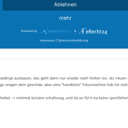
Ablehnen
altknauf ist natürlich am einfachsten und so schön ist der Serienknauf 
mehr
willst Du den eigentlich kürzen ?
Powered by
&
Impressum
|
Datenschutzerklärung
nbedingt ausbauen, das geht dann nur wieder nach hinten los. als neuen s
frage wegen dem gewinde, aber eine "handliche" frässmachine hab ich nich
hebel -> minimal kürzere schaltweg, und da es für'n ka keine sportliche