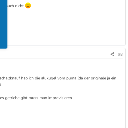
nun auch nicht
#8
chaltknauf hab ich die alukugel vom puma (da der originale ja ein
t
res getriebe gibt muss man improvisieren