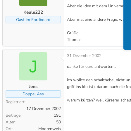
Aber die Idee mit dem Universalsch
Keule222
Aber mal eine andere Frage, warum 
Gast im Fordboard
Grüße
Thomas
31 Dezember 2002
J
danke für eure antworten...
ich wollte den schalthebel nicht u
Jens
griff ins klo ist), darum auch die 
Doppel Ass
warum kürzen? weil kürzerer schalt
Registriert
17 Dezember 2002
Beiträge
191
Alter
50
Ort
Moorenweis