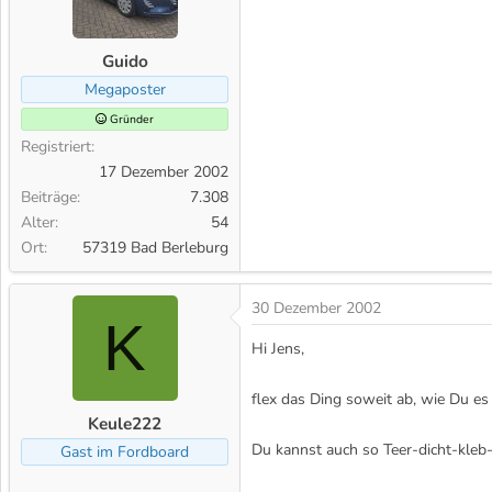
Guido
Megaposter
Gründer
Registriert
17 Dezember 2002
Beiträge
7.308
Alter
54
Ort
57319 Bad Berleburg
30 Dezember 2002
K
Hi Jens,
flex das Ding soweit ab, wie Du e
Keule222
Du kannst auch so Teer-dicht-kle
Gast im Fordboard