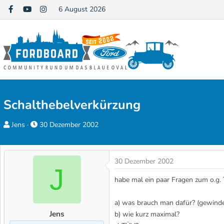
6 August 2026
Schalthebelverkürzung
E
E
Jens
30 Dezember 2002
r
r
s
s
t
t
30 Dezember 2002
J
e
e
habe mal ein paar Fragen zum o.g.
l
l
l
l
a) was brauch man dafür? (gewinde
e
t
Jens
b) wie kurz maximal?
r
a