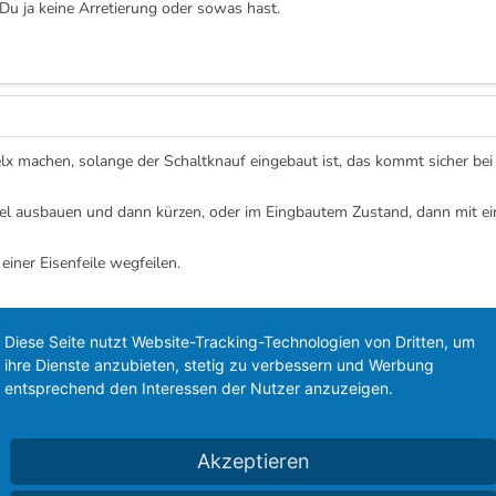
 Du ja keine Arretierung oder sowas hast.
elx machen, solange der Schaltknauf eingebaut ist, das kommt sicher bei
l ausbauen und dann kürzen, oder im Eingbautem Zustand, dann mit ein
einer Eisenfeile wegfeilen.
uf holen, den man mit Schruaben befestigen kann, das ist am simpelst
rauf bekommen, da du dazu die Schaltstange normalerweise abdrehen mu
Diese Seite nutzt Website-Tracking-Technologien von Dritten, um
er, es sei denn er hängt in einer CNC Drehmaschine :big:
ihre Dienste anzubieten, stetig zu verbessern und Werbung
entsprechend den Interessen der Nutzer anzuzeigen.
Akzeptieren
an etwas vorsichtig ist.Natürlich sollte man Sitze etc. abhängen. Mit e