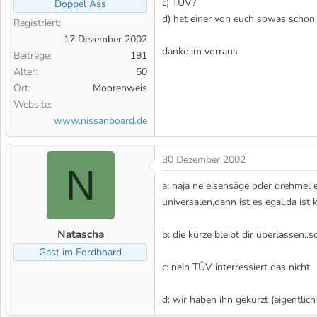
c) TÜV?
Doppel Ass
m
d) hat einer von euch sowas scho
Registriert
17 Dezember 2002
danke im vorraus
Beiträge
191
Alter
50
Ort
Moorenweis
Website
www.nissanboard.de
30 Dezember 2002
N
a: naja ne eisensäge oder drehmel
universalen,dann ist es egal.da is
Natascha
b: die kürze bleibt dir überlassen.
Gast im Fordboard
c: nein TÜV interressiert das nicht
d: wir haben ihn gekürzt (eigentlich