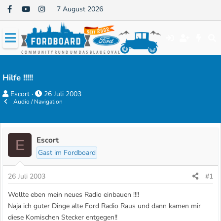
7 August 2026
Hilfe !!!!!
E
E
Escort
26 Juli 2003
Audio / Navigation
r
r
s
s
t
t
e
e
Escort
E
l
l
Gast im Fordboard
l
l
e
t
26 Juli 2003
#1
r
a
Wollte eben mein neues Radio einbauen !!!!
m
Naja ich guter Dinge alte Ford Radio Raus und dann kamen mir
diese Komischen Stecker entgegen!!