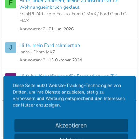
Hilfe, unter anderem, meine Zündschlüssel bei
F
Wohnungseinbruch geklaut
FrankPLZ49
Ford Focus / Ford C-MAX / Ford Grand C-
MAX
Antworten
2
21 Juni 2026
Hilfe, mein Ford schmiert ab
J
Janaa
Fiesta MK7
Antworten
3
13 Oktober 2024
Hilfe bei Kabelfindung für Fernbedienung ZV
L
Lisa1232000
Sierra MK3
Diese Seite nutzt Website-Tracking-Technologien von
Antworten
0
12 September 2024
Dritten, um ihre Dienste anzubieten, stetig zu
verbessern und Werbung entsprechend den Interessen
der Nutzer anzuzeigen.
Hilfe bei der Suche nach einem Teil - Scorpio
M
Cosworth BOA
Messibeer
Scorpio MK1
Akzeptieren
Antworten
0
8 November 2023