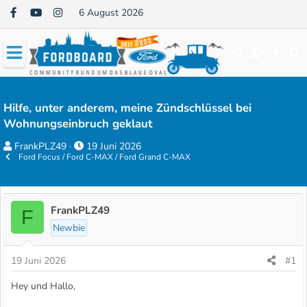
6 August 2026
Hilfe, unter anderem, meine Zündschlüssel bei
Wohnungseinbruch geklaut
E
E
FrankPLZ49
19 Juni 2026
Ford Focus / Ford C-MAX / Ford Grand C-MAX
r
r
s
s
t
t
e
e
FrankPLZ49
F
l
l
Newbie
l
l
e
t
19 Juni 2026
#1
r
a
Hey und Hallo,
m