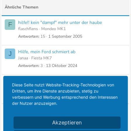
Ähnliche Themen
hilfe!! kein "dampf" mehr unter der haube
F
flaschflens
Mondeo MK1
Antworten
15
1 September 2005
Hilfe, mein Ford schmiert ab
J
Janaa
Fiesta MK7
Antworten
3
13 Oktober 2024
Hilfe bei Kabelfindung für Fernbedienung ZV
L
Diese Seite nutzt Website-Tracking-Technologien von
Lisa1232000
Sierra MK3
Dritten, um ihre Dienste anzubieten, stetig zu
Antworten
0
12 September 2024
verbessern und Werbung entsprechend den Interessen
der Nutzer anzuzeigen.
Hilfe bei der Suche nach einem Teil - Scorpio
M
Cosworth BOA
Akzeptieren
Messibeer
Scorpio MK1
Antworten
0
8 November 2023