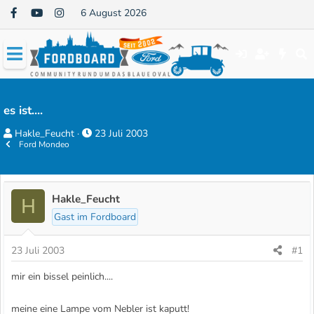
6 August 2026
es ist....
E
E
Hakle_Feucht
23 Juli 2003
Ford Mondeo
r
r
s
s
t
t
e
e
Hakle_Feucht
H
l
l
Gast im Fordboard
l
l
e
t
23 Juli 2003
#1
r
a
mir ein bissel peinlich....
m
meine eine Lampe vom Nebler ist kaputt!