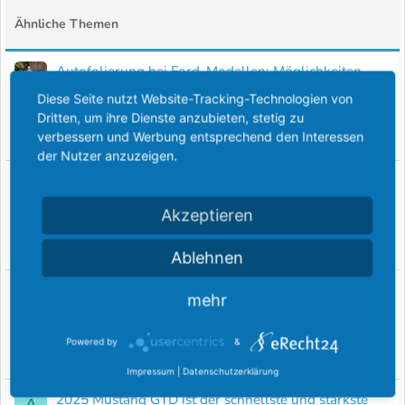
Ähnliche Themen
Autofolierung bei Ford-Modellen: Möglichkeiten,
Vorteile und warum Erfahrung entscheidend ist
Diese Seite nutzt Website-Tracking-Technologien von
PaintSplasher
News und Pressemitteilungen
Dritten, um ihre Dienste anzubieten, stetig zu
Antworten
0
4 Januar 2026
verbessern und Werbung entsprechend den Interessen
der Nutzer anzuzeigen.
Heizung ist auf Beifahrer Seite nur lau Galaxy
E
2016/17 2 Klimazonen
Akzeptieren
eweid
Galaxy MK2 + MK3
Antworten
0
3 Januar 2026
Ablehnen
Ford Mustang GTD ist der schnellste amerikanische
A
mehr
Sportwagen auf der Nürburgring-Nordschleife
apfelkoenig
News und Pressemitteilungen
Powered by
&
Antworten
0
12 Dezember 2024
Impressum
|
Datenschutzerklärung
2025 Mustang GTD ist der schnellste und stärkste