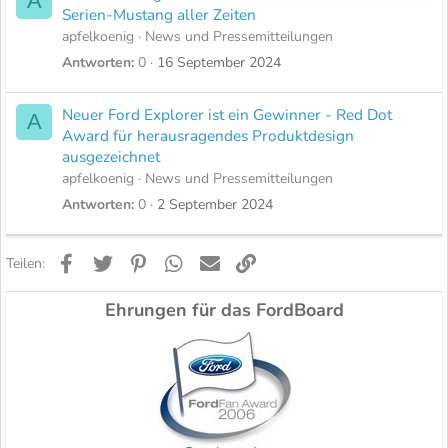
A
Serien-Mustang aller Zeiten
apfelkoenig
News und Pressemitteilungen
Antworten
0
16 September 2024
Neuer Ford Explorer ist ein Gewinner - Red Dot
A
Award für herausragendes Produktdesign
ausgezeichnet
apfelkoenig
News und Pressemitteilungen
Antworten
0
2 September 2024
Facebook
Twitter
Pinterest
WhatsApp
E-Mail
Link
Teilen:
Ehrungen für das FordBoard