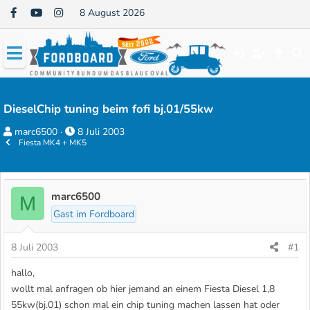
8 August 2026
DieselChip tuning beim fofi bj.01/55kw
E
E
marc6500
8 Juli 2003
Fiesta MK4 + MK5
r
r
s
s
t
t
e
e
marc6500
M
l
l
Gast im Fordboard
l
l
e
t
8 Juli 2003
#1
r
a
hallo,
m
wollt mal anfragen ob hier jemand an einem Fiesta Diesel 1,8
55kw(bj.01) schon mal ein chip tuning machen lassen hat oder