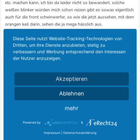
etc. machen kann, ich bin da leider nicht so bewandert. solche
weißen blinker würden mich schon reizen gibt es sowas eigentlich
auch für die front scheinwerfer, so wie die jetzt aussehen, mit dem
orangen keil darin, sehen die ja mega hässlich aus.
zu diesen englischen anbauteilen hab ich noch ne frage: kann man
die hier in deutschland einfach anbauen oder gibt das da
Diese Seite nutzt Website-Tracking-Technologien von
Dritten, um ihre Dienste anzubieten, stetig zu
irgendwelchen probs mit dem tüv etc.
verbessern und Werbung entsprechend den Interessen
der Nutzer anzuzeigen.
megamk5
M
Gast im Fordboard
Akzeptieren
30 März 2004
#5
Ablehnen
diesel
mehr
hi leutz, hab mir auch überlegt nen chip zu kaufen
und so teuer sind die ja auch nit.....
Powered by
&
Impressum
|
Datenschutzerklärung
Mach jetzt aber zuerst mal bodykit und dann gehts an de Motor!!