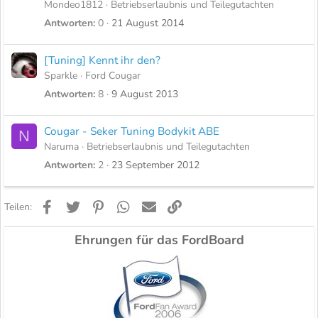
Mondeo1812
Betriebserlaubnis und Teilegutachten
Antworten
0
21 August 2014
[Tuning] Kennt ihr den?
Sparkle
Ford Cougar
Antworten
8
9 August 2013
Cougar - Seker Tuning Bodykit ABE
N
Naruma
Betriebserlaubnis und Teilegutachten
Antworten
2
23 September 2012
Facebook
Twitter
Pinterest
WhatsApp
E-Mail
Link
Teilen:
Ehrungen für das FordBoard