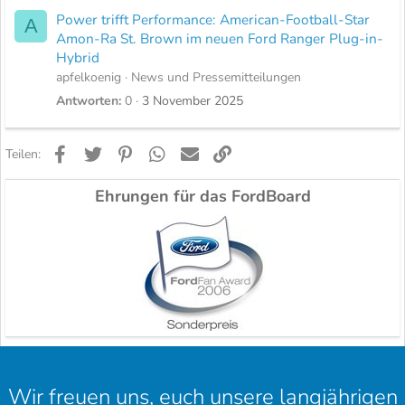
Power trifft Performance: American-Football-Star
A
Amon-Ra St. Brown im neuen Ford Ranger Plug-in-
Hybrid
apfelkoenig
News und Pressemitteilungen
Antworten
0
3 November 2025
Facebook
Twitter
Pinterest
WhatsApp
E-Mail
Link
Teilen:
Ehrungen für das FordBoard
Wir freuen uns, euch unsere langjährigen