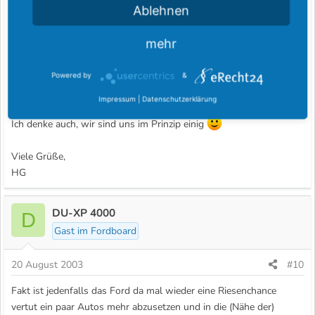
Ablehnen
> mit etwas anderem zu vergleichen ist schwer (...)
> Aber man findet dennoch enorme Unterschiede, wenn man
mehr
> genauer hinsieht...
nichts anderes wollte ich auch sagen - und auf den Ranger auch
Powered by
&
nichts kommen lassen. Solche Vergleiche sind immer schwierig...
Impressum
|
Datenschutzerklärung
Ich denke auch, wir sind uns im Prinzip einig
Viele Grüße,
HG
DU-XP 4000
D
Gast im Fordboard
20 August 2003
#10
Fakt ist jedenfalls das Ford da mal wieder eine Riesenchance
vertut ein paar Autos mehr abzusetzen und in die (Nähe der)