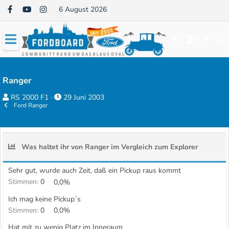
6 August 2026
Ranger
E
E
RS 2000 F1
29 Juni 2003
Ford Ranger
r
r
s
s
t
t
e
e
Was haltet ihr von Ranger im Vergleich zum Explorer
l
l
l
l
Sehr gut, wurde auch Zeit, daß ein Pickup raus kommt
e
t
Stimmen:
0
0,0%
r
a
Ich mag keine Pickup´s
m
Stimmen:
0
0,0%
Hat mit zu wenig Platz im Inneraum