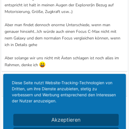
entspricht ist halt in meinen Augen der Explorer(in Bezug auf
Motorisierung, Größe, Zugkraft usw...)
Aber man findet dennoch enorme Unterschiede, wenn man
genauer hinsieht...Ich würde auch einen Focus C-Max nicht mit
nem Galaxy und dem normalen Focus vergleichen können, wenn
ich in Details gehe
Aber solange wir uns nicht mit Äxten schlagen ist noch alles im
Rahmen, denke ich
Laird-of-Glencairn
L
Diese Seite nutzt Website-Tracking-Technologien von
Dritten, um ihre Dienste anzubieten, stetig zu
Gast im Fordboard
verbessern und Werbung entsprechend den Interessen
der Nutzer anzuzeigen.
7 Juli 2003
#9
Hallo RS,
Akzeptieren
> Dann denken wir im Prinzip das gleiche, nur den Ranger