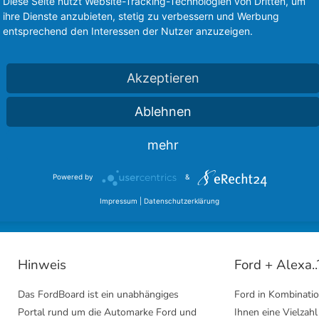
Diese Seite nutzt Website-Tracking-Technologien von Dritten, um
ihre Dienste anzubieten, stetig zu verbessern und Werbung
entsprechend den Interessen der Nutzer anzuzeigen.
Akzeptieren
Ablehnen
sere langjährigen Partner des FordBoard 
mehr
inmal bei unseren Kooperationen vorbei und hinterlasst einen
Powered by
&
Ford Community
Ford Cougar Forum
Impressum
|
Datenschutzerklärung
Hinweis
Ford + Alexa..
Das FordBoard ist ein unabhängiges
Ford in Kombinatio
Portal rund um die Automarke Ford und
Ihnen eine Vielzahl