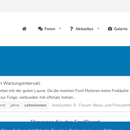
Foren
Aktuelles
Galerie
n Wartungsintervall.
orbei mit der guten Laune. Da die meisten Ford Motoren keine Freiläufe
 zur Folge, verbunden mit oftmals hohen...
ord
jahre
zahnriemen
Antworten: 0
Forum:
News und Pressemit
Ehrungen für das FordBoard