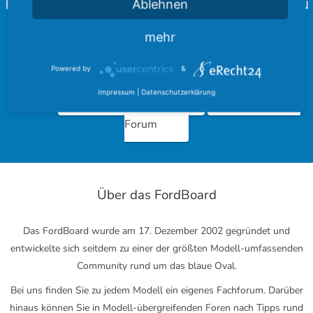
Partner des FordBoard bekannt geben zu
Ablehnen
können!
mehr
Schaut doch einmal bei unseren Kooperationen vorbei und
hinterlasst einen schönen Gruß.
Powered by
&
Impressum
|
Datenschutzerklärung
Ford Community
Ford Cougar
Forum
Über das FordBoard
Das FordBoard wurde am 17. Dezember 2002 gegründet und
entwickelte sich seitdem zu einer der größten Modell-umfassenden
Community rund um das blaue Oval.
Bei uns finden Sie zu jedem Modell ein eigenes Fachforum. Darüber
hinaus können Sie in Modell-übergreifenden Foren nach Tipps rund