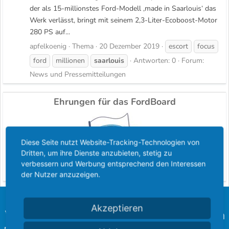
der als 15-millionstes Ford-Modell ‚made in Saarlouis‘ das
Werk verlässt, bringt mit seinem 2,3-Liter-Ecoboost-Motor
280 PS auf...
apfelkoenig
Thema
20 Dezember 2019
escort
focus
ford
millionen
saarlouis
Antworten: 0
Forum:
News und Pressemitteilungen
Ehrungen für das FordBoard
Diese Seite nutzt Website-Tracking-Technologien von
Dritten, um ihre Dienste anzubieten, stetig zu
verbessern und Werbung entsprechend den Interessen
der Nutzer anzuzeigen.
Akzeptieren
Wir freuen uns, euch unsere langjährigen