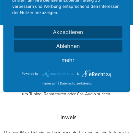
Dritten, um ihre Dienste anzubieten, stetig zu
verbessern und Werbung entsprechend den Interessen
Forum
der Nutzer anzuzeigen.
Akzeptieren
Über das FordBoard
Ablehnen
Das FordBoard wurde am 17. Dezember 2002 gegründet und
mehr
entwickelte sich seitdem zu einer der größten Modell-umfassenden
Community rund um das blaue Oval.
Powered by
&
Bei uns finden Sie zu jedem Modell ein eigenes Fachforum. Darüber
Impressum
|
Datenschutzerklärung
hinaus können Sie in Modell-übergreifenden Foren nach Tipps rund
um Tuning, Reparaturen oder Car-Audio suchen.
Hinweis
Das FordBoard ist ein unabhängiges Portal rund um die Automarke