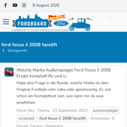
8 August 2026
ford focus ii 2008 facelift
Schlagworte
Welche Marke Außenspiegel Ford Focus II 2008
Ersatz komplett Re und Li
Habe eine Frage in die Runde, welche Marke ist dem
Original Fordteile sehr nahe oder gleichwertig. Es soll
schon ein Komplettset sein, wer kann mir da was
empfehlen.
Oliver.Sky
Thema
23 September 2022
aussenspiegel
ersatzteil
ford
focus
ii
2008
facelift
Antworten: 0
Forum:
Garage / Reparatur