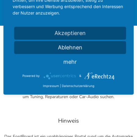
Dritten, um ihre Dienste anzubieten, stetig zu
verbessern und Werbung entsprechend den Interessen
Forum
der Nutzer anzuzeigen.
Akzeptieren
Über das FordBoard
Ablehnen
Das FordBoard wurde am 17. Dezember 2002 gegründet und
mehr
entwickelte sich seitdem zu einer der größten Modell-umfassenden
Community rund um das blaue Oval.
Powered by
&
Bei uns finden Sie zu jedem Modell ein eigenes Fachforum. Darüber
Impressum
|
Datenschutzerklärung
hinaus können Sie in Modell-übergreifenden Foren nach Tipps rund
um Tuning, Reparaturen oder Car-Audio suchen.
Hinweis
Das FordBoard ist ein unabhängiges Portal rund um die Automarke