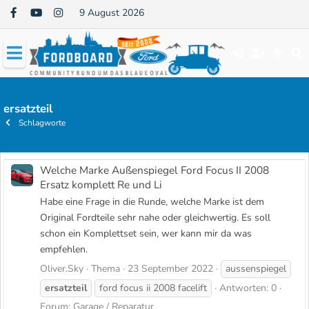
9 August 2026
ersatzteil
Schlagworte
Welche Marke Außenspiegel Ford Focus II 2008
Ersatz komplett Re und Li
Habe eine Frage in die Runde, welche Marke ist dem
Original Fordteile sehr nahe oder gleichwertig. Es soll
schon ein Komplettset sein, wer kann mir da was
empfehlen.
Oliver.Sky
Thema
23 September 2022
aussenspiegel
ersatzteil
ford focus ii 2008 facelift
Antworten: 0
Forum:
Garage / Reparatur