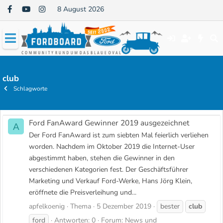
8 August 2026
club
Schlagworte
Ford FanAward Gewinner 2019 ausgezeichnet
A
Der Ford FanAward ist zum siebten Mal feierlich verliehen
worden. Nachdem im Oktober 2019 die Internet-User
abgestimmt haben, stehen die Gewinner in den
verschiedenen Kategorien fest. Der Geschäftsführer
Marketing und Verkauf Ford-Werke, Hans Jörg Klein,
eröffnete die Preisverleihung und...
apfelkoenig
Thema
5 Dezember 2019
bester
club
ford
Antworten: 0
Forum:
News und