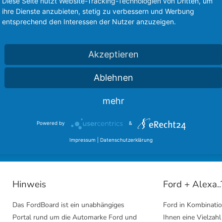
Diese Seite nutzt Website-Tracking-Technologien von Dritten, um
ihre Dienste anzubieten, stetig zu verbessern und Werbung
entsprechend den Interessen der Nutzer anzuzeigen.
Akzeptieren
Ablehnen
sere langjährigen Partner des FordBoard 
mehr
inmal bei unseren Kooperationen vorbei und hinterlasst einen
Powered by
&
Ford Community
Ford Cougar Forum
Impressum
|
Datenschutzerklärung
Hinweis
Ford + Alexa..
Das FordBoard ist ein unabhängiges
Ford in Kombinatio
Portal rund um die Automarke Ford und
Ihnen eine Vielzahl