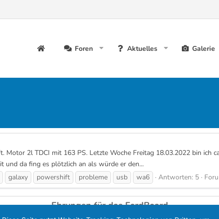
Foren
Aktuelles
Galerie
ft. Motor 2l TDCI mit 163 PS. Letzte Woche Freitag 18.03.2022 bin ich 
und da fing es plötzlich an als würde er den...
galaxy
powershift
probleme
usb
wa6
Antworten: 5
For
Ehrungen für das FordBoard