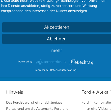
Diese Seite nutzt Website-Tracking-Technologien von Dritten, um
ihre Dienste anzubieten, stetig zu verbessern und Werbung
entsprechend den Interessen der Nutzer anzuzeigen.
Akzeptieren
Ablehnen
sere langjährigen Partner des FordBoard 
mehr
inmal bei unseren Kooperationen vorbei und hinterlasst einen
Powered by
&
Ford Community
Ford Cougar Forum
Impressum
|
Datenschutzerklärung
Hinweis
Ford + Alexa..
Das FordBoard ist ein unabhängiges
Ford in Kombinatio
Portal rund um die Automarke Ford und
Ihnen eine Vielzahl