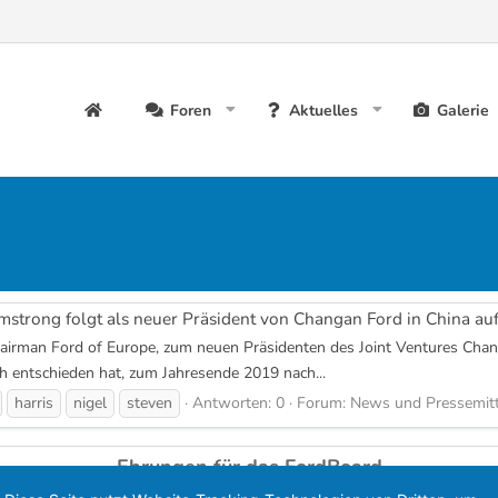
Foren
Aktuelles
Galerie
strong folgt als neuer Präsident von Changan Ford in China auf
irman Ford of Europe, zum neuen Präsidenten des Joint Ventures Chan
ch entschieden hat, zum Jahresende 2019 nach...
harris
nigel
steven
Antworten: 0
Forum:
News und Pressemitt
Ehrungen für das FordBoard