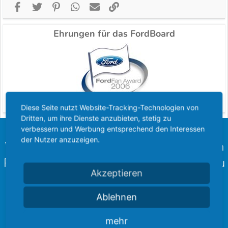
Facebook
Twitter
Pinterest
WhatsApp
E-Mail
Link
Ehrungen für das FordBoard
Diese Seite nutzt Website-Tracking-Technologien von
Dritten, um ihre Dienste anzubieten, stetig zu
verbessern und Werbung entsprechend den Interessen
der Nutzer anzuzeigen.
Wir freuen uns, euch unsere langjährigen
Partner des FordBoard bekannt geben zu
Akzeptieren
können!
Schaut doch einmal bei unseren Kooperationen vorbei und
Ablehnen
hinterlasst einen schönen Gruß.
mehr