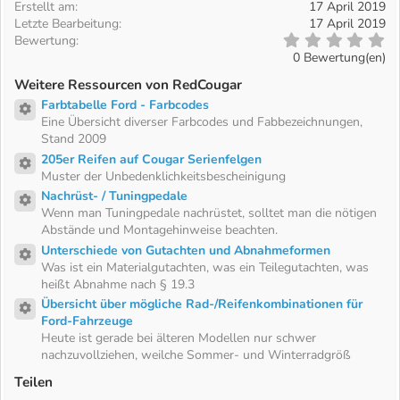
t
Erstellt am
17 April 2019
l
i
Letzte Bearbeitung
17 April 2019
l
0
Bewertung
o
u
,
0 Bewertung(en)
n
0
n
0
e
Weitere Ressourcen von RedCougar
g
S
n
Farbtabelle Ford - Farbcodes
t
Ressourcen-Icon
Eine Übersicht diverser Farbcodes und Fabbezeichnungen,
e
:
r
Stand 2009
n
205er Reifen auf Cougar Serienfelgen
(
Ressourcen-Icon
Muster der Unbedenklichkeitsbescheinigung
e
)
Nachrüst- / Tuningpedale
Ressourcen-Icon
Wenn man Tuningpedale nachrüstet, solltet man die nötigen
Abstände und Montagehinweise beachten.
Unterschiede von Gutachten und Abnahmeformen
Ressourcen-Icon
Was ist ein Materialgutachten, was ein Teilegutachten, was
heißt Abnahme nach § 19.3
Übersicht über mögliche Rad-/Reifenkombinationen für
Ressourcen-Icon
Ford-Fahrzeuge
Heute ist gerade bei älteren Modellen nur schwer
nachzuvollziehen, weilche Sommer- und Winterradgröß
Teilen