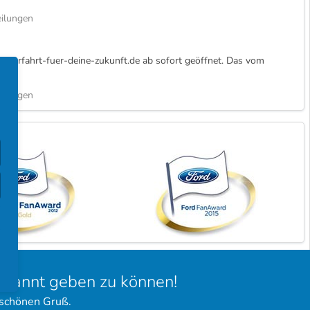
ilungen
w.vorfahrt-fuer-deine-zukunft.de ab sofort geöffnet. Das vom
ilungen
bekannt geben zu können!
 schönen Gruß.