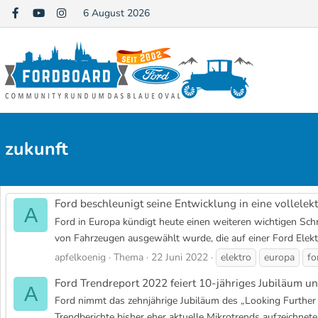
6 August 2026
zukunft
Ford beschleunigt seine Entwicklung in eine vollelekt
A
Ford in Europa kündigt heute einen weiteren wichtigen Schri
von Fahrzeugen ausgewählt wurde, die auf einer Ford Elektr
apfelkoenig
Thema
22 Juni 2022
elektro
europa
fo
Ford Trendreport 2022 feiert 10-jähriges Jubiläum un
A
Ford nimmt das zehnjährige Jubiläum des „Looking Further 
Trendberichte bisher eher aktuelle Mikrotrends aufzeichnete