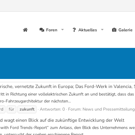
Foren
Aktuelles
Galerie
rische, vernetzte Zukunft in Europa; Das Ford-Werk in Valencia, 
tt in Richtung einer vollelektrischen Zukunft an und bestätigt, dass da
o-Fahrzeugarchitektur der nächsten...
rd
für
zukunft
Antworten: 0
Forum:
News und Pressemitteilun
d wagt einen Blick auf die zukünftige Entwicklung der Welt
with Ford Trends-Report“ zum Anlass, den Blick des Unternehmens weit i
n, untersucht der soeben erschienene Report...