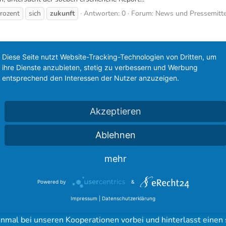
rozent
sich
zukunft
Antworten: 0
Forum:
News und Pressemitte
 „Vorfahrt für Deine Zukunft“ ist auf der Programm-eigenen Website ww
ning richtet sich speziell an junge Autofahrer...
Diese Seite nutzt Website-Tracking-Technologien von Dritten, um
ihre Dienste anzubieten, stetig zu verbessern und Werbung
für
vorfahrt
zukunft
Antworten: 1
Forum:
News und Pressemitte
entsprechend den Interessen der Nutzer anzuzeigen.
Ehrungen für das FordBoard
Akzeptieren
Ablehnen
mehr
Powered by
&
Impressum
|
Datenschutzerklärung
sere langjährigen Partner des FordBoard 
inmal bei unseren Kooperationen vorbei und hinterlasst einen