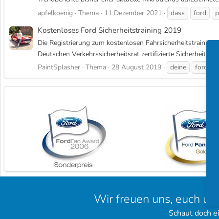
apfelkoenig
Thema
11 Dezember 2021
dass
ford
p
Kostenloses Ford Sicherheitstraining 2019
Die Registrierung zum kostenlosen Fahrsicherheitstraining
Deutschen Verkehrssicherheitsrat zertifizierte Sicherheitstrai
PaintSplasher
Thema
28 August 2019
deine
ford
Wir freuen uns, euch un
Schaut doch e