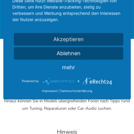
Diese Seite nutzt Website-Tracking-Technologien von
Dritten, um ihre Dienste anzubieten, stetig zu
Ford Community
Ford Cougar
verbessern und Werbung entsprechend den Interessen
der Nutzer anzuzeigen.
Forum
Akzeptieren
Über das FordBoard
Ablehnen
mehr
Das FordBoard wurde am 17. Dezember 2002 gegründet und
entwickelte sich seitdem zu einer der größten Modell-umfassenden
Powered by
&
Community rund um das blaue Oval.
Impressum
|
Datenschutzerklärung
Bei uns finden Sie zu jedem Modell ein eigenes Fachforum. Darüber
hinaus können Sie in Modell-übergreifenden Foren nach Tipps rund
um Tuning, Reparaturen oder Car-Audio suchen.
Hinweis