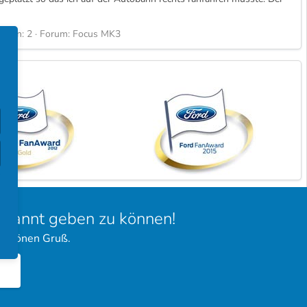
rten: 2
Forum:
Focus MK3
bekannt geben zu können!
 schönen Gruß.