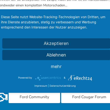
r endweder einen kompletten Motorschaden...
ssteigerung
motorschaden
motortausch
wasserschaden
Antwo
Diese Seite nutzt Website-Tracking-Technologien von Dritten, um
ihre Dienste anzubieten, stetig zu verbessern und Werbung
Ehrungen für das FordBoard
entsprechend den Interessen der Nutzer anzuzeigen.
Akzeptieren
Ablehnen
mehr
sere langjährigen Partner des FordBoard 
Powered by
&
inmal bei unseren Kooperationen vorbei und hinterlasst einen
Impressum
|
Datenschutzerklärung
Ford Community
Ford Cougar Forum