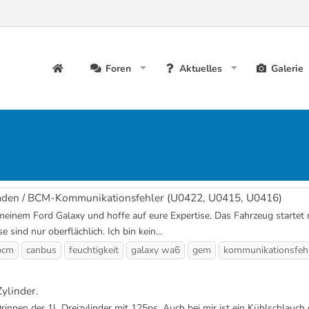
Foren
Aktuelles
Galerie
aden / BCM-Kommunikationsfehler (U0422, U0415, U0416)
inem Ford Galaxy und hoffe auf eure Expertise. Das Fahrzeug startet ni
ind nur oberflächlich. Ich bin kein...
bcm
canbus
feuchtigkeit
galaxy wa6
gem
kommunikationsfeh
ylinder.
rinnen der 1L Dreizylinder mit 125ps. Auch bei mir ist ein Kühlschlauch