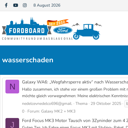
8 August 2026
wasserschaden
Galaxy WA6: „Wegfahrsperre aktiv“ nach Wassersch
N
Hallo zusammen, ich stehe vor einem großen Problem mit me
möchte gleich vorwegnehmen: Meine elektrischen Kenntnisse s
nedelcevnedelco696@gmail.
Thema
29 Oktober 2025
0
Forum:
Galaxy MK2 + MK3
Ford Focus MK3 Motor Tausch von 3Zyninder zum 4 Z
J
Guten Tag. Ich Fahre einen Focus MK3 mit Styling- Paket. D