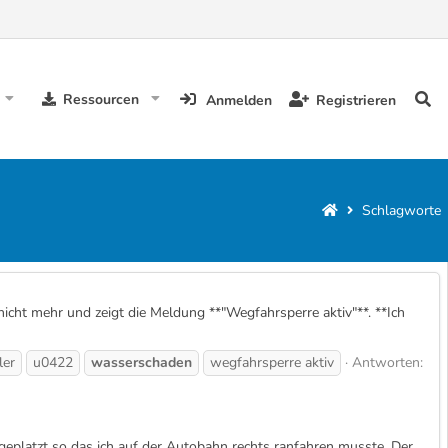
Ressourcen
Anmelden
Registrieren
Schlagworte
cht mehr und zeigt die Meldung **"Wegfahrsperre aktiv"**. **Ich
ler
u0422
wasserschaden
wegfahrsperre aktiv
Antworten:
 geplatzt so das ich auf der Autobahn rechts ranfahren musste. Der