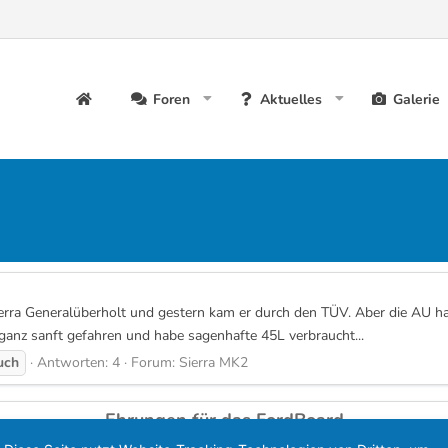
Foren
Aktuelles
Galerie
rra Generalüberholt und gestern kam er durch den TÜV. Aber die AU hat
anz sanft gefahren und habe sagenhafte 45L verbraucht...
uch
Antworten: 4
Forum:
Sierra MK2
Ehrungen für das FordBoard