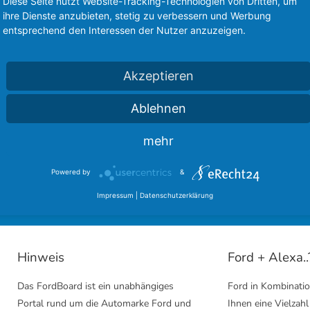
Diese Seite nutzt Website-Tracking-Technologien von Dritten, um
ihre Dienste anzubieten, stetig zu verbessern und Werbung
entsprechend den Interessen der Nutzer anzuzeigen.
Akzeptieren
Ablehnen
sere langjährigen Partner des FordBoard 
mehr
inmal bei unseren Kooperationen vorbei und hinterlasst einen
Powered by
&
Ford Community
Ford Cougar Forum
Impressum
|
Datenschutzerklärung
Hinweis
Ford + Alexa..
Das FordBoard ist ein unabhängiges
Ford in Kombinatio
Portal rund um die Automarke Ford und
Ihnen eine Vielzahl