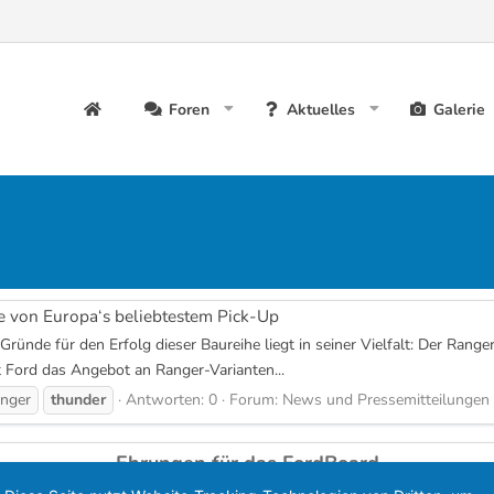
Foren
Aktuelles
Galerie
e von Europa‘s beliebtestem Pick-Up
 Gründe für den Erfolg dieser Baureihe liegt in seiner Vielfalt: Der Rang
 Ford das Angebot an Ranger-Varianten...
anger
thunder
Antworten: 0
Forum:
News und Pressemitteilungen
Ehrungen für das FordBoard