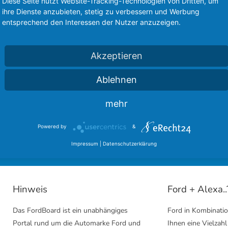
Diese Seite nutzt Website-Tracking-Technologien von Dritten, um
ihre Dienste anzubieten, stetig zu verbessern und Werbung
entsprechend den Interessen der Nutzer anzuzeigen.
Akzeptieren
Ablehnen
sere langjährigen Partner des FordBoard 
mehr
inmal bei unseren Kooperationen vorbei und hinterlasst einen
Powered by
&
Ford Community
Ford Cougar Forum
Impressum
|
Datenschutzerklärung
Hinweis
Ford + Alexa..
Das FordBoard ist ein unabhängiges
Ford in Kombinatio
Portal rund um die Automarke Ford und
Ihnen eine Vielzahl