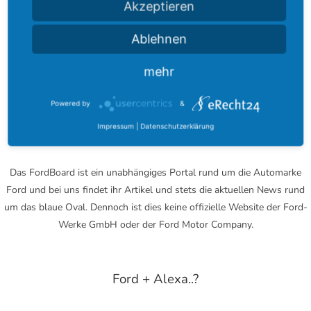
Akzeptieren
entwickelte sich seitdem zu einer der größten Modell-umfassenden
Community rund um das blaue Oval.
Ablehnen
Bei uns finden Sie zu jedem Modell ein eigenes Fachforum. Darüber
hinaus können Sie in Modell-übergreifenden Foren nach Tipps rund
mehr
um Tuning, Reparaturen oder Car-Audio suchen.
Powered by
&
Impressum
|
Datenschutzerklärung
Hinweis
Das FordBoard ist ein unabhängiges Portal rund um die Automarke
Ford und bei uns findet ihr Artikel und stets die aktuellen News rund
um das blaue Oval. Dennoch ist dies keine offizielle Website der Ford-
Werke GmbH oder der Ford Motor Company.
Ford + Alexa..?