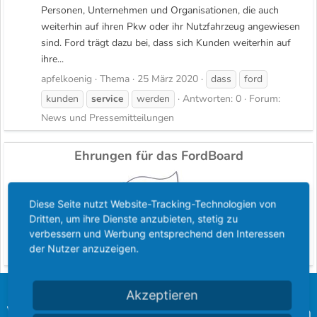
Personen, Unternehmen und Organisationen, die auch
weiterhin auf ihren Pkw oder ihr Nutzfahrzeug angewiesen
sind. Ford trägt dazu bei, dass sich Kunden weiterhin auf
ihre...
apfelkoenig
Thema
25 März 2020
dass
ford
kunden
service
werden
Antworten: 0
Forum:
News und Pressemitteilungen
Ehrungen für das FordBoard
Diese Seite nutzt Website-Tracking-Technologien von
Dritten, um ihre Dienste anzubieten, stetig zu
verbessern und Werbung entsprechend den Interessen
der Nutzer anzuzeigen.
Akzeptieren
Wir freuen uns, euch unsere langjährigen