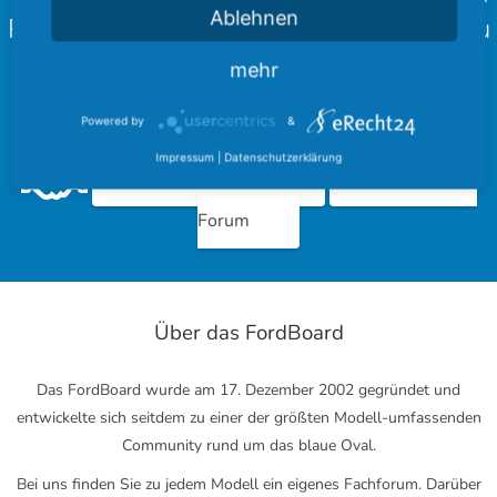
Ablehnen
Partner des FordBoard bekannt geben zu
können!
mehr
Schaut doch einmal bei unseren Kooperationen vorbei und
Powered by
&
hinterlasst einen schönen Gruß.
Impressum
|
Datenschutzerklärung
Ford Community
Ford Cougar
Forum
Über das FordBoard
Das FordBoard wurde am 17. Dezember 2002 gegründet und
entwickelte sich seitdem zu einer der größten Modell-umfassenden
Community rund um das blaue Oval.
Bei uns finden Sie zu jedem Modell ein eigenes Fachforum. Darüber