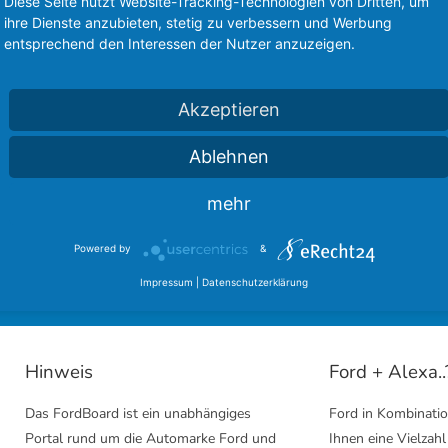
Diese Seite nutzt Website-Tracking-Technologien von Dritten, um
ihre Dienste anzubieten, stetig zu verbessern und Werbung
entsprechend den Interessen der Nutzer anzuzeigen.
Akzeptieren
Ablehnen
sere langjährigen Partner des FordBoard 
mehr
inmal bei unseren Kooperationen vorbei und hinterlasst einen
Powered by
&
Ford Community
Ford Cougar Forum
Impressum
|
Datenschutzerklärung
Hinweis
Ford + Alexa..
Das FordBoard ist ein unabhängiges
Ford in Kombinatio
Portal rund um die Automarke Ford und
Ihnen eine Vielzahl