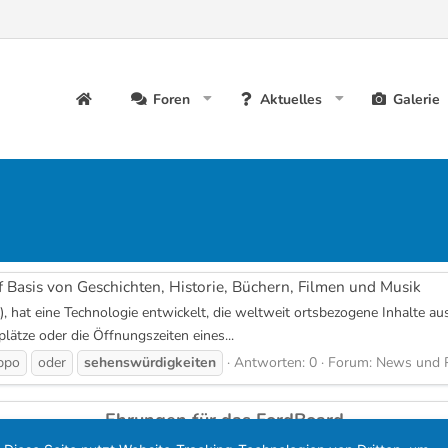
Foren
Aktuelles
Galerie
asis von Geschichten, Historie, Büchern, Filmen und Musik
), hat eine Technologie entwickelt, die weltweit ortsbezogene Inhalte a
lätze oder die Öffnungszeiten eines...
ppo
oder
sehenswürdigkeiten
Antworten: 0
Forum:
News und P
Ehrungen für das FordBoard