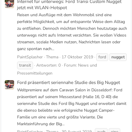
Internet für unterwegs: Ford Transi Custom Nugget
jetzt mit WLAN-Hotspot
Reisen und Ausflüge mit dem Wohnmobil sind eine
perfekte Möglichkeit, um auf entspannte Weise dem Alltag
zu entfliehen. Dennoch möchten Menschen heutzutage auch
unterwegs nicht aufs Internet verzichten. Sie wollen Videos
streamen, soziale Medien nutzen, Nachrichten lesen oder
ganz spontan nach...
PaintSplasher
Thema
17 Oktober 2019
ford
nugget
transit
Antworten: 0
Forum:
News und
Pressemitteilungen
Ford präsentiert seriennahe Studie des Big Nugget
Weltpremiere auf dem Caravan Salon in Düsseldorf: Ford
präsentiert auf seinem Messestand (Halle 16, D 40) die
seriennahe Studie des Ford Big Nugget und erweitert damit
die ebenso beliebte wie erfolgreiche Nugget Camper-
Familie um eine vierte und größte Variante. Die
Markteinführung der Big...
PaintSplasher
Thema
30 August 2019
auch
eine