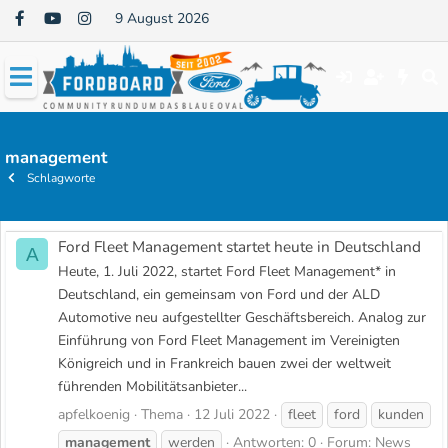
9 August 2026
management
Schlagworte
Ford Fleet Management startet heute in Deutschland
A
Heute, 1. Juli 2022, startet Ford Fleet Management* in
Deutschland, ein gemeinsam von Ford und der ALD
Automotive neu aufgestellter Geschäftsbereich. Analog zur
Einführung von Ford Fleet Management im Vereinigten
Königreich und in Frankreich bauen zwei der weltweit
führenden Mobilitätsanbieter...
apfelkoenig
Thema
12 Juli 2022
fleet
ford
kunden
management
werden
Antworten: 0
Forum:
News