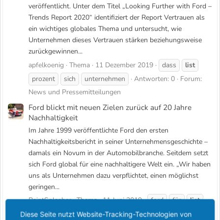
veröffentlicht. Unter dem Titel „Looking Further with Ford –
Trends Report 2020“ identifiziert der Report Vertrauen als
ein wichtiges globales Thema und untersucht, wie
Unternehmen dieses Vertrauen stärken beziehungsweise
zurückgewinnen...
apfelkoenig
Thema
11 Dezember 2019
dass
list
prozent
sich
unternehmen
Antworten: 0
Forum:
News und Pressemitteilungen
Ford blickt mit neuen Zielen zurück auf 20 Jahre
Nachhaltigkeit
Im Jahre 1999 veröffentlichte Ford den ersten
Nachhaltigkeitsbericht in seiner Unternehmensgeschichte –
damals ein Novum in der Automobilbranche. Seitdem setzt
sich Ford global für eine nachhaltigere Welt ein. „Wir haben
uns als Unternehmen dazu verpflichtet, einen möglichst
geringen...
PaintSplasher
Thema
11 Juni 2019
ford
für
list
sich
werden
Antworten: 0
Forum:
News und
Diese Seite nutzt Website-Tracking-Technologien von