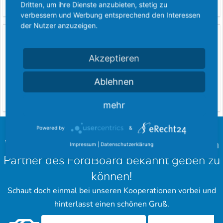
Dritten, um ihre Dienste anzubieten, stetig zu
Pressemitteilungen
verbessern und Werbung entsprechend den Interessen
der Nutzer anzuzeigen.
Ehrungen für das FordBoard
Akzeptieren
Ablehnen
mehr
Powered by
&
Wir freuen uns, euch unsere langjährigen
Impressum
|
Datenschutzerklärung
Partner des FordBoard bekannt geben zu
können!
Schaut doch einmal bei unseren Kooperationen vorbei und
hinterlasst einen schönen Gruß.