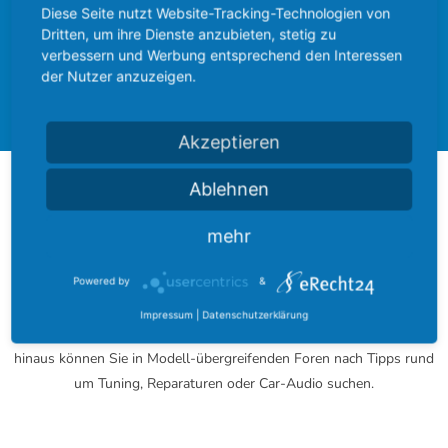
hinterlasst einen schönen Gruß.
Diese Seite nutzt Website-Tracking-Technologien von
Dritten, um ihre Dienste anzubieten, stetig zu
verbessern und Werbung entsprechend den Interessen
Ford Community
Ford Cougar
der Nutzer anzuzeigen.
Forum
Akzeptieren
Ablehnen
Über das FordBoard
mehr
Das FordBoard wurde am 17. Dezember 2002 gegründet und
entwickelte sich seitdem zu einer der größten Modell-umfassenden
Powered by
&
Community rund um das blaue Oval.
Impressum
|
Datenschutzerklärung
Bei uns finden Sie zu jedem Modell ein eigenes Fachforum. Darüber
hinaus können Sie in Modell-übergreifenden Foren nach Tipps rund
um Tuning, Reparaturen oder Car-Audio suchen.