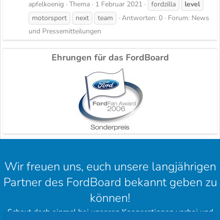
apfelkoenig
Thema
1 Februar 2021
fordzilla
level
motorsport
next
team
Antworten: 0
Forum:
News
und Pressemitteilungen
Ehrungen für das FordBoard
Wir freuen uns, euch unsere langjährigen
Partner des FordBoard bekannt geben zu
können!
Schaut doch einmal bei unseren Kooperationen vorbei und