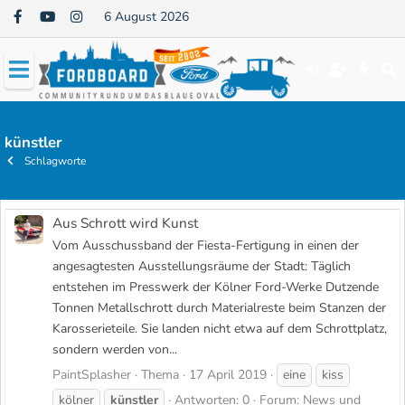
6 August 2026
künstler
Schlagworte
Aus Schrott wird Kunst
Vom Ausschussband der Fiesta-Fertigung in einen der
angesagtesten Ausstellungsräume der Stadt: Täglich
entstehen im Presswerk der Kölner Ford-Werke Dutzende
Tonnen Metallschrott durch Materialreste beim Stanzen der
Karosserieteile. Sie landen nicht etwa auf dem Schrottplatz,
sondern werden von...
PaintSplasher
Thema
17 April 2019
eine
kiss
kölner
künstler
Antworten: 0
Forum:
News und