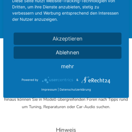
Diese Seite nutzt Website-Tracking-Technologien von
Dritten, um ihre Dienste anzubieten, stetig zu
Ford Community
Ford Cougar
verbessern und Werbung entsprechend den Interessen
der Nutzer anzuzeigen.
Forum
Akzeptieren
Über das FordBoard
Ablehnen
mehr
Das FordBoard wurde am 17. Dezember 2002 gegründet und
entwickelte sich seitdem zu einer der größten Modell-umfassenden
Powered by
&
Community rund um das blaue Oval.
Impressum
|
Datenschutzerklärung
Bei uns finden Sie zu jedem Modell ein eigenes Fachforum. Darüber
hinaus können Sie in Modell-übergreifenden Foren nach Tipps rund
um Tuning, Reparaturen oder Car-Audio suchen.
Hinweis